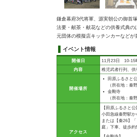
鎌倉幕府3代将軍、源実朝公の御首
法要・献茶・献花などの供養式典の
元団体の模擬店キッチンカーなどが
イベント情報
開催日
11月23日 10-15
内容
稚児武者行列、供
田原ふるさと
（所在地：秦野市
開催場所
金剛寺
（所在地：秦野市
【田原ふるさと公
小田急線秦野駅か
または【秦26】
庭」下車、徒歩約
アクセス
【金剛寺】