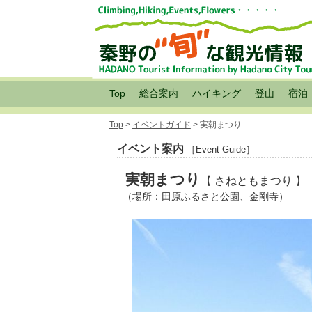
Top
総合案内
ハイキング
登山
宿泊
Top
>
イベントガイド
> 実朝まつり
イベント案内
［Event Guide］
実朝まつり
【 さねともまつり 】
（場所：田原ふるさと公園、金剛寺）