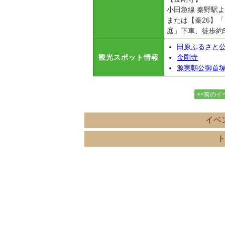
小田急線 秦野駅
または【秦26】
庭」下車、徒歩約
田原ふるさと
観光スポット情報
金剛寺
源実朝公御首
<<前のイ
イベ