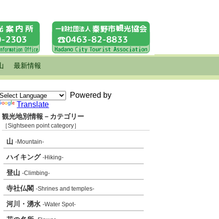
山
最新情報
Powered by
Translate
観光地別情報－カテゴリー
［Sightseen point category］
山
-Mountain-
ハイキング
-Hiking-
登山
-Climbing-
寺社仏閣
-Shrines and temples-
河川・湧水
-Water Spot-