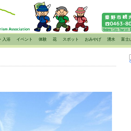
・入浴
イベント
体験
花
スポット
おみやげ
湧水
富士