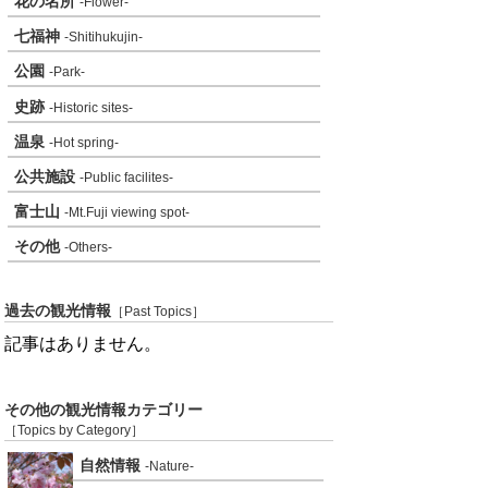
花の名所
-Flower-
七福神
-Shitihukujin-
公園
-Park-
史跡
-Historic sites-
温泉
-Hot spring-
公共施設
-Public facilites-
富士山
-Mt.Fuji viewing spot-
その他
-Others-
過去の観光情報
［Past Topics］
記事はありません。
その他の観光情報カテゴリー
［Topics by Category］
自然情報
-Nature-