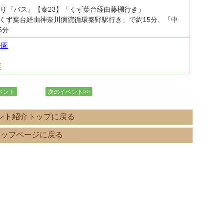
より『バス』【秦23】「くず葉台経由藤棚行き」
「くず葉台経由神奈川病院循環秦野駅行き」で約15分、「中
5分
公園
塚
ベント
次のイベント>>
ント紹介トップに戻る
トップページに戻る