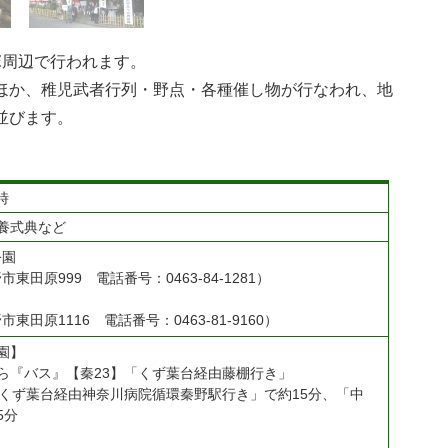
塚周辺で行われます。
ほか、稚児武者行列・野点・各種催し物が行なわれ、地
並びます。
時
養式典など
公園
東田原999 電話番号：0463-84-1281）
東田原1116 電話番号：0463-81-9160）
園】
ら『バス』【秦23】「くず葉台経由藤棚行き」
「くず葉台経由神奈川病院循環秦野駅行き」で約15分、「中
5分