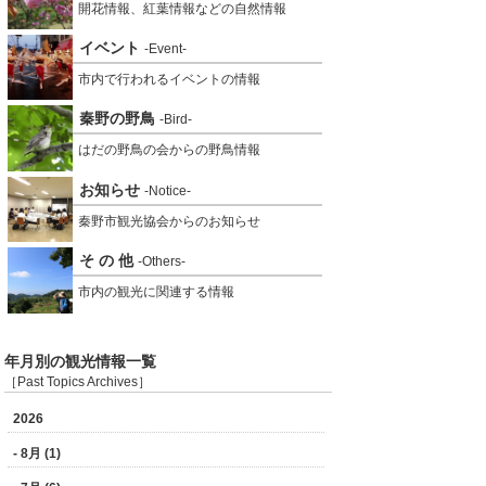
開花情報、紅葉情報などの自然情報
イベント
-Event-
市内で行われるイベントの情報
秦野の野鳥
-Bird-
はだの野鳥の会からの野鳥情報
お知らせ
-Notice-
秦野市観光協会からのお知らせ
そ の 他
-Others-
市内の観光に関連する情報
年月別の観光情報一覧
［Past Topics Archives］
2026
- 8月 (1)