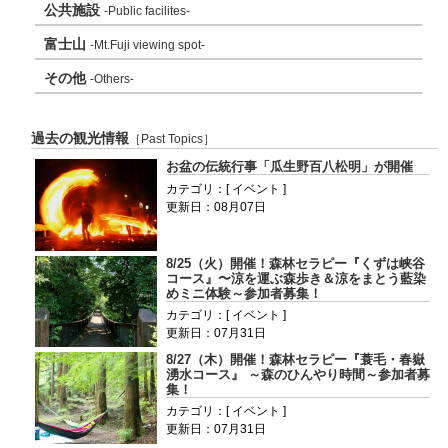
公共施設
-Public facilites-
富士山
-Mt.Fuji viewing spot-
その他
-Others-
過去の観光情報
［Past Topics］
お盆の伝統行事「瓜生野百八松明」が開催
カテゴリ：[ イベント ]
更新日：08月07日
8/25（火）開催！森林セラピー『くずは峡谷
コース』〜涼を運ぶ森歩き＆涼をまとう藍染
めミニ体験～参加者募集！
カテゴリ：[ イベント ]
更新日：07月31日
8/27（木）開催！森林セラピー『蓑毛・春嶽
湧水コース』 ～森のひんやり時間～参加者募
集！
カテゴリ：[ イベント ]
更新日：07月31日