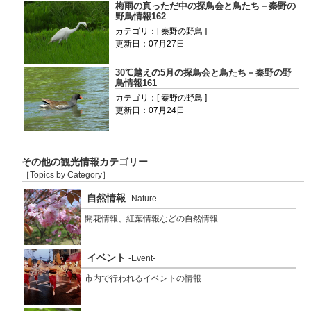
梅雨の真っただ中の探鳥会と鳥たち－秦野の
野鳥情報162
カテゴリ：[ 秦野の野鳥 ]
更新日：07月27日
30℃越えの5月の探鳥会と鳥たち－秦野の野
鳥情報161
カテゴリ：[ 秦野の野鳥 ]
更新日：07月24日
その他の観光情報カテゴリー
［Topics by Category］
自然情報
-Nature-
開花情報、紅葉情報などの自然情報
イベント
-Event-
市内で行われるイベントの情報