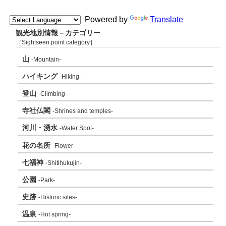
Powered by
Translate
観光地別情報－カテゴリー
［Sightseen point category］
山
-Mountain-
ハイキング
-Hiking-
登山
-Climbing-
寺社仏閣
-Shrines and temples-
河川・湧水
-Water Spot-
花の名所
-Flower-
七福神
-Shitihukujin-
公園
-Park-
史跡
-Historic sites-
温泉
-Hot spring-