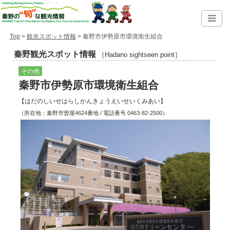
Top
>
観光スポット情報
> 秦野市伊勢原市環境衛生組合
秦野観光スポット情報
［Hadano sightseen point］
その他
秦野市伊勢原市環境衛生組合
【はだのしいせはらしかんきょうえいせいくみあい】
（所在地：秦野市曽屋4624番地 / 電話番号 0463-82-2500）