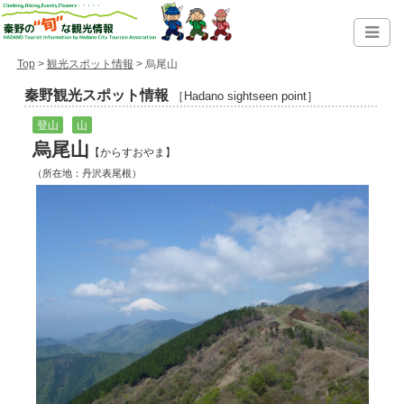
Top
>
観光スポット情報
> 烏尾山
秦野観光スポット情報
［Hadano sightseen point］
登山
山
烏尾山
【からすおやま】
（所在地：丹沢表尾根）