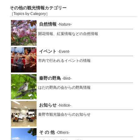
その他の観光情報カテゴリー
［Topics by Category］
自然情報
-Nature-
開花情報、紅葉情報などの自然情報
イベント
-Event-
市内で行われるイベントの情報
秦野の野鳥
-Bird-
はだの野鳥の会からの野鳥情報
お知らせ
-Notice-
秦野市観光協会からのお知らせ
そ の 他
-Others-