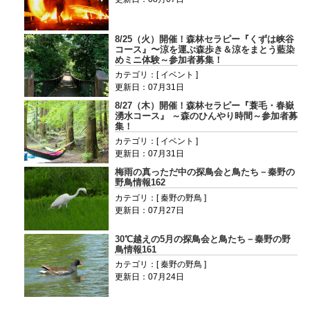
8/25（火）開催！森林セラピー『くずは峡谷
コース』〜涼を運ぶ森歩き＆涼をまとう藍染
めミニ体験～参加者募集！
カテゴリ：[ イベント ]
更新日：07月31日
8/27（木）開催！森林セラピー『蓑毛・春嶽
湧水コース』 ～森のひんやり時間～参加者募
集！
カテゴリ：[ イベント ]
更新日：07月31日
梅雨の真っただ中の探鳥会と鳥たち－秦野の
野鳥情報162
カテゴリ：[ 秦野の野鳥 ]
更新日：07月27日
30℃越えの5月の探鳥会と鳥たち－秦野の野
鳥情報161
カテゴリ：[ 秦野の野鳥 ]
更新日：07月24日