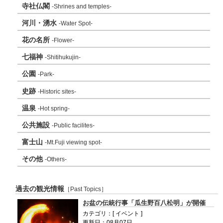
寺社仏閣
-Shrines and temples-
河川・湧水
-Water Spot-
花の名所
-Flower-
七福神
-Shitihukujin-
公園
-Park-
史跡
-Historic sites-
温泉
-Hot spring-
公共施設
-Public facilites-
富士山
-Mt.Fuji viewing spot-
その他
-Others-
過去の観光情報
［Past Topics］
お盆の伝統行事「瓜生野百八松明」が開催
カテゴリ：[ イベント ]
更新日：08月07日