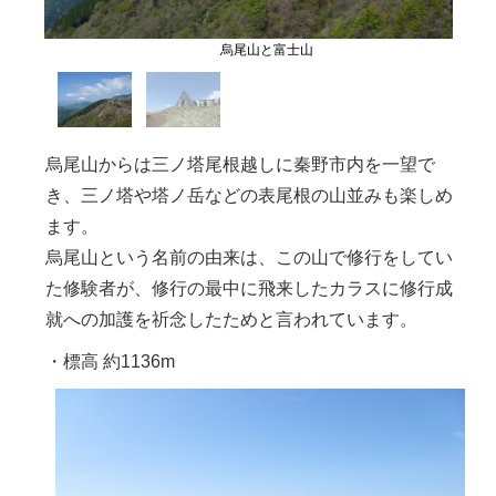
烏尾山と富士山
烏尾山からは三ノ塔尾根越しに秦野市内を一望で
き、三ノ塔や塔ノ岳などの表尾根の山並みも楽しめ
ます。
烏尾山という名前の由来は、この山で修行をしてい
た修験者が、修行の最中に飛来したカラスに修行成
就への加護を祈念したためと言われています。
・標高 約1136m