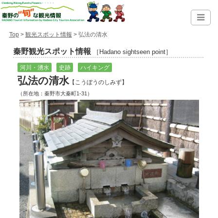
Top
>
観光スポット情報
> 弘法の清水
秦野観光スポット情報
［Hadano sightseen point］
河川・湧水
史跡
ハイキング
弘法の清水
【こうぼうのしみず】
（所在地：秦野市大秦町1-31）