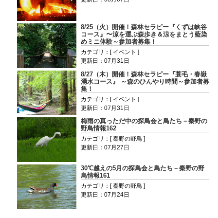
8/25（火）開催！森林セラピー『くずは峡谷
コース』〜涼を運ぶ森歩き＆涼をまとう藍染
めミニ体験～参加者募集！
カテゴリ：[ イベント ]
更新日：07月31日
8/27（木）開催！森林セラピー『蓑毛・春嶽
湧水コース』 ～森のひんやり時間～参加者募
集！
カテゴリ：[ イベント ]
更新日：07月31日
梅雨の真っただ中の探鳥会と鳥たち－秦野の
野鳥情報162
カテゴリ：[ 秦野の野鳥 ]
更新日：07月27日
30℃越えの5月の探鳥会と鳥たち－秦野の野
鳥情報161
カテゴリ：[ 秦野の野鳥 ]
更新日：07月24日