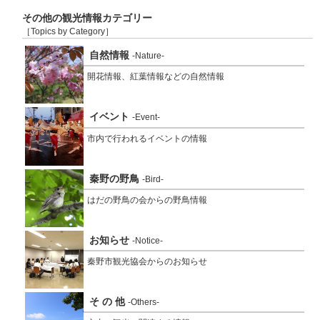
その他の観光情報カテゴリー
［Topics by Category］
自然情報
-Nature-
開花情報、紅葉情報などの自然情報
イベント
-Event-
市内で行われるイベントの情報
秦野の野鳥
-Bird-
はだの野鳥の会からの野鳥情報
お知らせ
-Notice-
秦野市観光協会からのお知らせ
そ の 他
-Others-