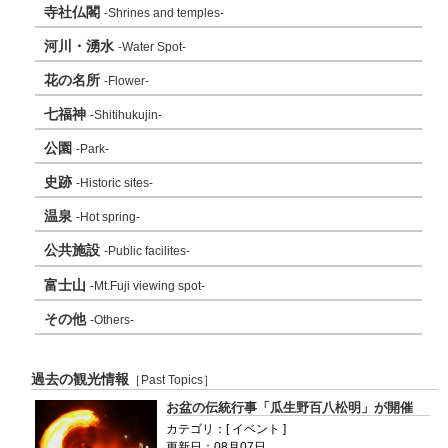
寺社仏閣
-Shrines and temples-
河川・湧水
-Water Spot-
花の名所
-Flower-
七福神
-Shitihukujin-
公園
-Park-
史跡
-Historic sites-
温泉
-Hot spring-
公共施設
-Public facilites-
富士山
-Mt.Fuji viewing spot-
その他
-Others-
過去の観光情報
［Past Topics］
お盆の伝統行事「瓜生野百八松明」が開催
カテゴリ：[ イベント ]
更新日：08月07日