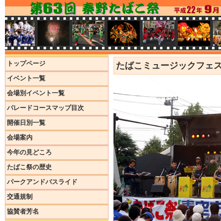
トップページ
たばこミュージックフェ
イベント一覧
会場別イベント一覧
パレードコースマップ目次
開催日別一覧
会場案内
今年の見どころ
たばこ祭の歴史
パークアンドバスライド
交通規制
協賛者芳名