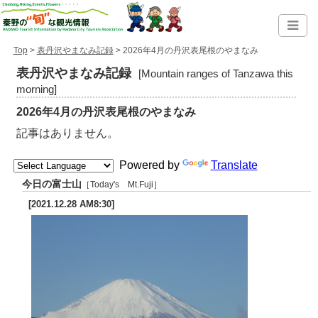
Top
>
表丹沢やまなみ記録
> 2026年4月の丹沢表尾根のやまなみ
表丹沢やまなみ記録
[Mountain ranges of Tanzawa this
morning]
2026年4月の丹沢表尾根のやまなみ
記事はありません。
Powered by
Translate
今日の富士山
［Today's Mt.Fuji］
[2021.12.28 AM8:30]