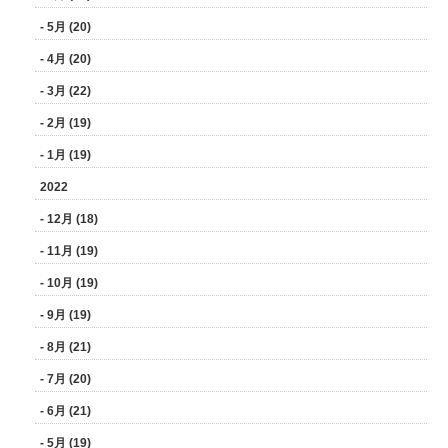
- 5月 (20)
- 4月 (20)
- 3月 (22)
- 2月 (19)
- 1月 (19)
2022
- 12月 (18)
- 11月 (19)
- 10月 (19)
- 9月 (19)
- 8月 (21)
- 7月 (20)
- 6月 (21)
- 5月 (19)