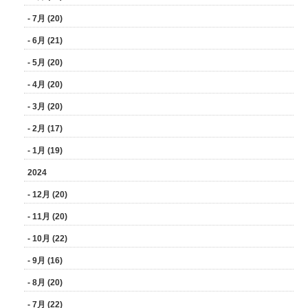
- 7月 (20)
- 6月 (21)
- 5月 (20)
- 4月 (20)
- 3月 (20)
- 2月 (17)
- 1月 (19)
2024
- 12月 (20)
- 11月 (20)
- 10月 (22)
- 9月 (16)
- 8月 (20)
- 7月 (22)