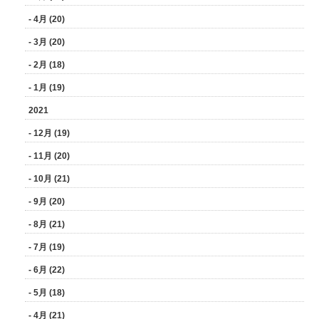
- 4月 (20)
- 3月 (20)
- 2月 (18)
- 1月 (19)
2021
- 12月 (19)
- 11月 (20)
- 10月 (21)
- 9月 (20)
- 8月 (21)
- 7月 (19)
- 6月 (22)
- 5月 (18)
- 4月 (21)