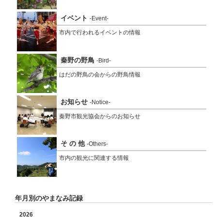
イベント
-Event-
市内で行われるイベントの情報
秦野の野鳥
-Bird-
はだの野鳥の会からの野鳥情報
お知らせ
-Notice-
秦野市観光協会からのお知らせ
そ の 他
-Others-
市内の観光に関連する情報
年月別のやまなみ記録
2026