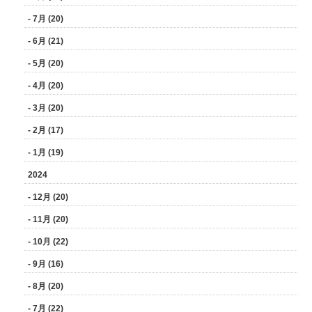
- 7月 (20)
- 6月 (21)
- 5月 (20)
- 4月 (20)
- 3月 (20)
- 2月 (17)
- 1月 (19)
2024
- 12月 (20)
- 11月 (20)
- 10月 (22)
- 9月 (16)
- 8月 (20)
- 7月 (22)