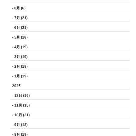
- 8月 (6)
- 7月 (21)
- 6月 (21)
- 5月 (18)
- 4月 (19)
- 3月 (19)
- 2月 (18)
- 1月 (19)
2025
- 12月 (19)
- 11月 (18)
- 10月 (21)
- 9月 (18)
- 8月 (19)