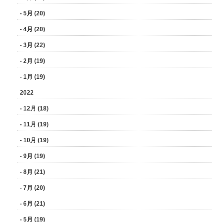
- 5月 (20)
- 4月 (20)
- 3月 (22)
- 2月 (19)
- 1月 (19)
2022
- 12月 (18)
- 11月 (19)
- 10月 (19)
- 9月 (19)
- 8月 (21)
- 7月 (20)
- 6月 (21)
- 5月 (19)