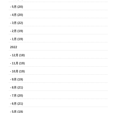
- 5月 (20)
- 4月 (20)
- 3月 (22)
- 2月 (19)
- 1月 (19)
2022
- 12月 (18)
- 11月 (19)
- 10月 (19)
- 9月 (19)
- 8月 (21)
- 7月 (20)
- 6月 (21)
- 5月 (19)