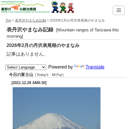
Top
>
表丹沢やまなみ記録
> 2026年2月の丹沢表尾根のやまなみ
表丹沢やまなみ記録
[Mountain ranges of Tanzawa this
morning]
2026年2月の丹沢表尾根のやまなみ
記事はありません。
Powered by
Translate
今日の富士山
［Today's Mt.Fuji］
[2021.12.28 AM8:30]