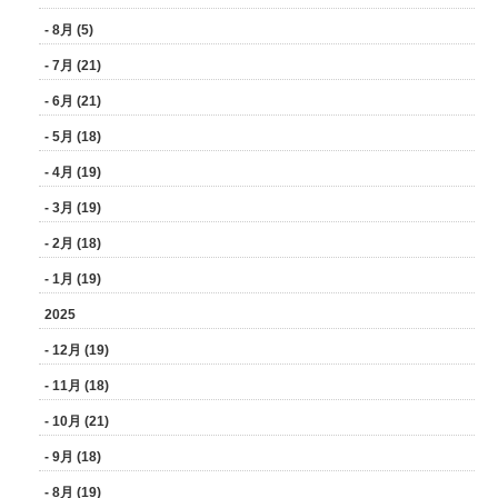
- 8月 (5)
- 7月 (21)
- 6月 (21)
- 5月 (18)
- 4月 (19)
- 3月 (19)
- 2月 (18)
- 1月 (19)
2025
- 12月 (19)
- 11月 (18)
- 10月 (21)
- 9月 (18)
- 8月 (19)