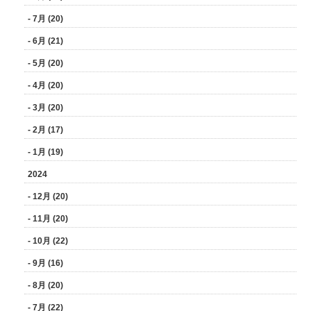
- 7月 (20)
- 6月 (21)
- 5月 (20)
- 4月 (20)
- 3月 (20)
- 2月 (17)
- 1月 (19)
2024
- 12月 (20)
- 11月 (20)
- 10月 (22)
- 9月 (16)
- 8月 (20)
- 7月 (22)