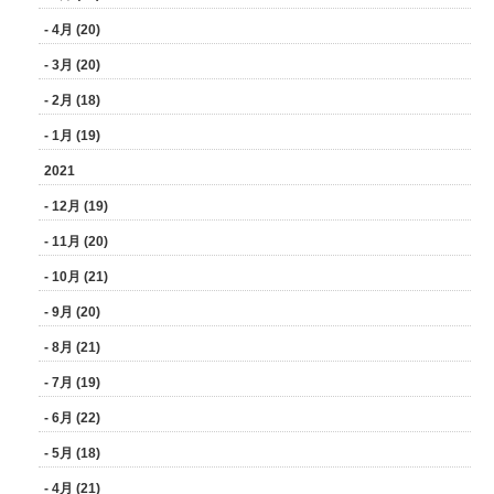
- 4月 (20)
- 3月 (20)
- 2月 (18)
- 1月 (19)
2021
- 12月 (19)
- 11月 (20)
- 10月 (21)
- 9月 (20)
- 8月 (21)
- 7月 (19)
- 6月 (22)
- 5月 (18)
- 4月 (21)