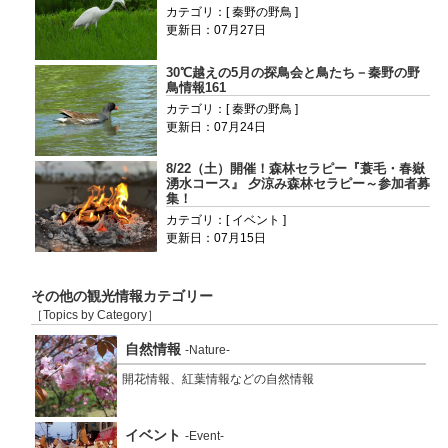
カテゴリ：[ 秦野の野鳥 ]
更新日：07月27日
30℃越えの5月の探鳥会と鳥たち－秦野の野
鳥情報161
カテゴリ：[ 秦野の野鳥 ]
更新日：07月24日
8/22（土）開催！森林セラピー『蓑毛・春嶽
湧水コース』 夕涼み森林セラピー～参加者募
集！
カテゴリ：[ イベント ]
更新日：07月15日
その他の観光情報カテゴリー
［Topics by Category］
自然情報
-Nature-
開花情報、紅葉情報などの自然情報
イベント
-Event-