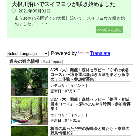
大根川沿いでスイフヨウが咲き始めました
2021年09月01日
市立おおね公園近くの大根川沿いで、スイフヨウが咲き始
めました。・・・
>>>続きを読む
Powered by
Translate
過去の観光情報
［Past Topics］
8/25（火）開催！森林セラピー『くずは峡谷
コース』〜涼を運ぶ森歩き＆涼をまとう藍染
めミニ体験～参加者募集！
カテゴリ：[ イベント ]
更新日：07月31日
8/27（木）開催！森林セラピー『蓑毛・春嶽
湧水コース』 ～森のひんやり時間～参加者募
集！
カテゴリ：[ イベント ]
更新日：07月31日
梅雨の真っただ中の探鳥会と鳥たち－秦野の
野鳥情報162