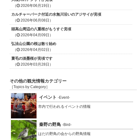
（
2026年06月19日）
カルチャーパーク付近の水無川沿いのアジサイが見頃
（
2026年06月08日）
頭高山周辺の八重桜がもうすぐ見頃
（
2026年04月09日）
弘法山公園の桜は散り始め
（
2026年04月02日）
蓑毛の淡墨桜が見頃です
（
2026年03月28日）
その他の観光情報カテゴリー
［Topics by Category］
イベント
-Event-
市内で行われるイベントの情報
秦野の野鳥
-Bird-
はだの野鳥の会からの野鳥情報