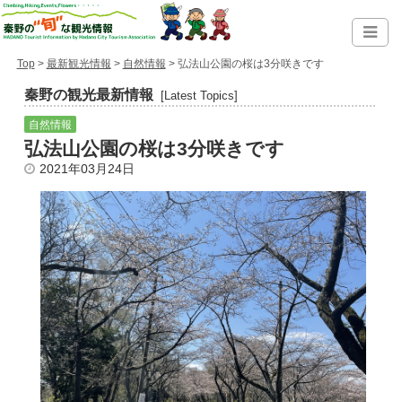
Top
>
最新観光情報
>
自然情報
> 弘法山公園の桜は3分咲きです
秦野の観光最新情報
[Latest Topics]
自然情報
弘法山公園の桜は3分咲きです
2021年03月24日