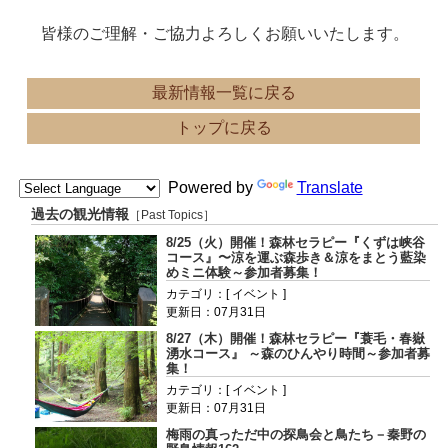
皆様のご理解・ご協力よろしくお願いいたします。
最新情報一覧に戻る
トップに戻る
Powered by
Translate
過去の観光情報
［Past Topics］
8/25（火）開催！森林セラピー『くずは峡谷
コース』〜涼を運ぶ森歩き＆涼をまとう藍染
めミニ体験～参加者募集！
カテゴリ：[ イベント ]
更新日：07月31日
8/27（木）開催！森林セラピー『蓑毛・春嶽
湧水コース』 ～森のひんやり時間～参加者募
集！
カテゴリ：[ イベント ]
更新日：07月31日
梅雨の真っただ中の探鳥会と鳥たち－秦野の