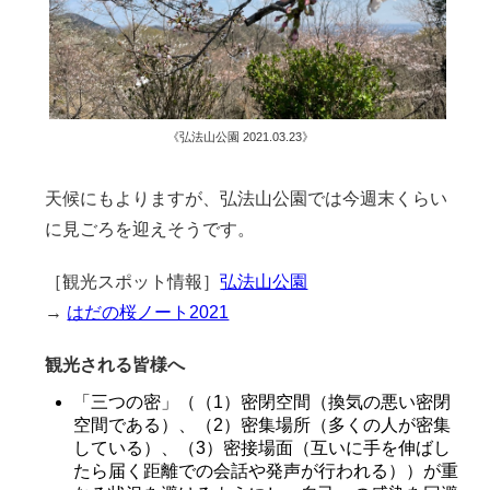
《弘法山公園 2021.03.23》
天候にもよりますが、弘法山公園では今週末くらい
に見ごろを迎えそうです。
［観光スポット情報］
弘法山公園
→
はだの桜ノート2021
観光される皆様へ
「三つの密」（（1）密閉空間（換気の悪い密閉
空間である）、（2）密集場所（多くの人が密集
している）、（3）密接場面（互いに手を伸ばし
たら届く距離での会話や発声が行われる））が重