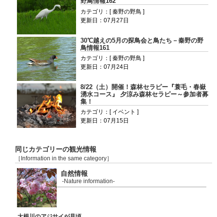
野鳥情報162
カテゴリ：[ 秦野の野鳥 ]
更新日：07月27日
30℃越えの5月の探鳥会と鳥たち－秦野の野
鳥情報161
カテゴリ：[ 秦野の野鳥 ]
更新日：07月24日
8/22（土）開催！森林セラピー『蓑毛・春嶽
湧水コース』 夕涼み森林セラピー～参加者募
集！
カテゴリ：[ イベント ]
更新日：07月15日
同じカテゴリーの観光情報
［Information in the same category］
自然情報
-Nature information-
大根川のアジサイが見頃