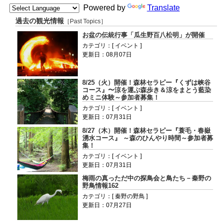
Powered by
Translate
過去の観光情報
［Past Topics］
お盆の伝統行事「瓜生野百八松明」が開催
カテゴリ：[ イベント ]
更新日：08月07日
8/25（火）開催！森林セラピー『くずは峡谷
コース』〜涼を運ぶ森歩き＆涼をまとう藍染
めミニ体験～参加者募集！
カテゴリ：[ イベント ]
更新日：07月31日
8/27（木）開催！森林セラピー『蓑毛・春嶽
湧水コース』 ～森のひんやり時間～参加者募
集！
カテゴリ：[ イベント ]
更新日：07月31日
梅雨の真っただ中の探鳥会と鳥たち－秦野の
野鳥情報162
カテゴリ：[ 秦野の野鳥 ]
更新日：07月27日