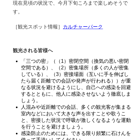
現在見頃の状況で、今月下旬ころまで楽しめそうで
す。
［観光スポット情報］
カルチャーパーク
観光される皆様へ
「三つの密」（（1）密閉空間（換気の悪い密閉
空間である）、（2）密集場所（多くの人が密集
している）、（3）密接場面（互いに手を伸ばし
たら届く距離での会話や発声が行われる））が重
なる状況を避けるようにし、自己への感染を回避
するとともに、他人に感染させないよう徹底しま
しょう。
人混みや近距離での会話、多くの観光客が集まる
室内などにおいて大きな声を出すことや歌うこ
と、密接した状況で呼吸が激しくなるような運動
を行うことを避けましょう。
感染防止のためには、できる限り頻繁に石けんを
使って手洗いしてください。