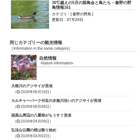
30℃越えの5月の探鳥会と鳥たち－秦野の野
鳥情報161
カテゴリ：[ 秦野の野鳥 ]
更新日：07月24日
同じカテゴリーの観光情報
［Information in the same category］
自然情報
-Nature information-
大根川のアジサイが見頃
（
2026年06月19日）
カルチャーパーク付近の水無川沿いのアジサイが見頃
（
2026年06月08日）
頭高山周辺の八重桜がもうすぐ見頃
（
2026年04月09日）
弘法山公園の桜は散り始め
（
2026年04月02日）