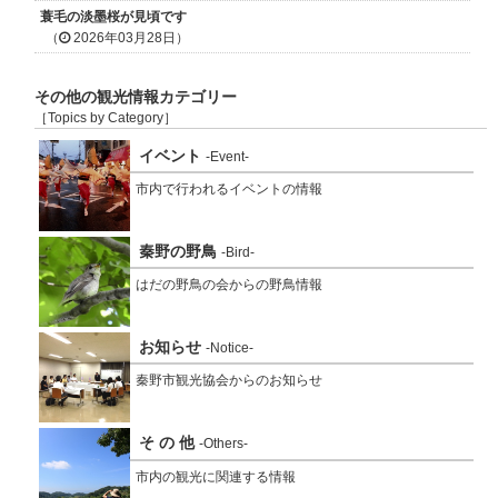
蓑毛の淡墨桜が見頃です
（
2026年03月28日）
その他の観光情報カテゴリー
［Topics by Category］
イベント
-Event-
市内で行われるイベントの情報
秦野の野鳥
-Bird-
はだの野鳥の会からの野鳥情報
お知らせ
-Notice-
秦野市観光協会からのお知らせ
そ の 他
-Others-
市内の観光に関連する情報