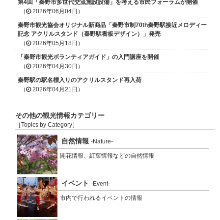
第4回「秦野市多世代交流施設設備」を考える市民フォーラムが開催
（
2026年06月04日）
秦野市観光協会オリジナル新商品「秦野市制70th秦野駅接近メロディー
記念 アクリルスタンド（秦野駅看板デザイン）」発売
（
2026年05月18日）
「秦野市観光ボランティアガイド」の入門講座を開催
（
2026年04月30日）
秦野駅の駅名標入りのアクリルスタンド再入荷
（
2026年04月21日）
その他の観光情報カテゴリー
［Topics by Category］
自然情報
-Nature-
開花情報、紅葉情報などの自然情報
イベント
-Event-
市内で行われるイベントの情報