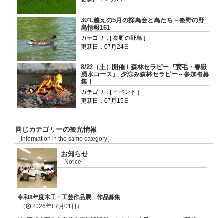
30℃越えの5月の探鳥会と鳥たち－秦野の野
鳥情報161
カテゴリ：[ 秦野の野鳥 ]
更新日：07月24日
8/22（土）開催！森林セラピー『蓑毛・春嶽
湧水コース』 夕涼み森林セラピー～参加者募
集！
カテゴリ：[ イベント ]
更新日：07月15日
同じカテゴリーの観光情報
［Information in the same category］
お知らせ
-Notice-
令和8年度木工・工芸作品展 作品募集
（
2026年07月01日）