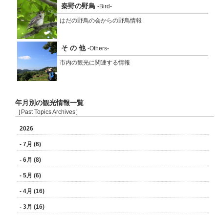
秦野の野鳥
-Bird-
はだの野鳥の会からの野鳥情報
そ の 他
-Others-
市内の観光に関連する情報
年月別の観光情報一覧
［Past Topics Archives］
2026
- 7月 (6)
- 6月 (8)
- 5月 (6)
- 4月 (16)
- 3月 (16)