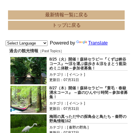
最新情報一覧に戻る
トップに戻る
Powered by
Translate
過去の観光情報
［Past Topics］
8/25（火）開催！森林セラピー『くずは峡谷
コース』〜涼を運ぶ森歩き＆涼をまとう藍染
めミニ体験～参加者募集！
カテゴリ：[ イベント ]
更新日：07月31日
8/27（木）開催！森林セラピー『蓑毛・春嶽
湧水コース』 ～森のひんやり時間～参加者募
集！
カテゴリ：[ イベント ]
更新日：07月31日
梅雨の真っただ中の探鳥会と鳥たち－秦野の
野鳥情報162
カテゴリ：[ 秦野の野鳥 ]
更新日：07月27日