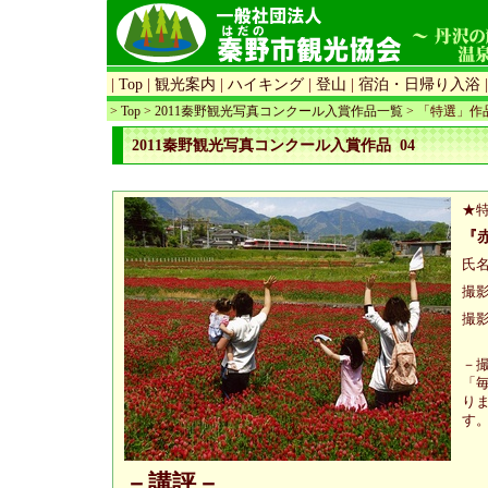
|
Top
|
観光案内
|
ハイキング
|
登山
|
宿泊・日帰り入浴
>
Top
>
2011秦野観光写真コンクール入賞作品一覧
> 「特選」作
2011秦野観光写真コンクール入賞作品 04
★
『
氏
撮
撮影
－
「
り
す
－講評－