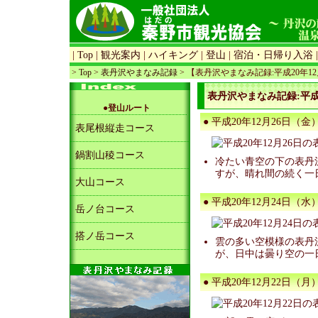
|
Top
|
観光案内
|
ハイキング
|
登山
|
宿泊・日帰り入浴
>
Top
>
表丹沢やまなみ記録
> 【表丹沢やまなみ記録:平成20年1
表丹沢やまなみ記録:平成2
●登山ルート
● 平成20年12月26日（金）
表尾根縦走コース
鍋割山稜コース
冷たい青空の下の表丹
すが、晴れ間の続く一
大山コース
● 平成20年12月24日（水）
岳ノ台コース
搭ノ岳コース
雲の多い空模様の表丹
が、日中は曇り空の一
● 平成20年12月22日（月）