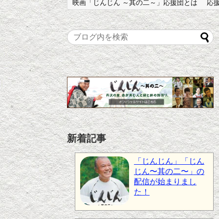
映画「じんじん ～其の二～」応援団とは
応
新着記事
「じんじん」「じん
じん〜其の二〜」の
配信が始まりまし
た！