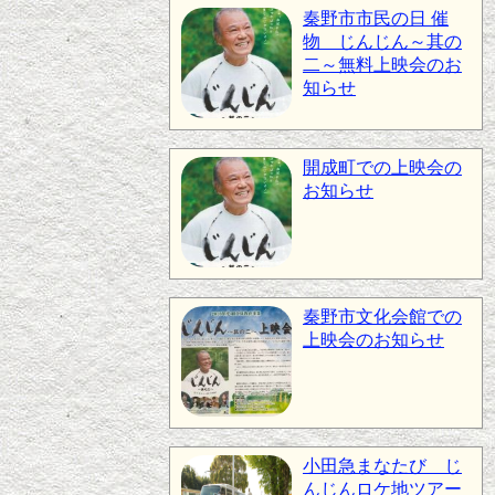
秦野市市民の日 催
物 じんじん～其の
二～無料上映会のお
知らせ
開成町での上映会の
お知らせ
秦野市文化会館での
上映会のお知らせ
小田急まなたび じ
んじんロケ地ツアー