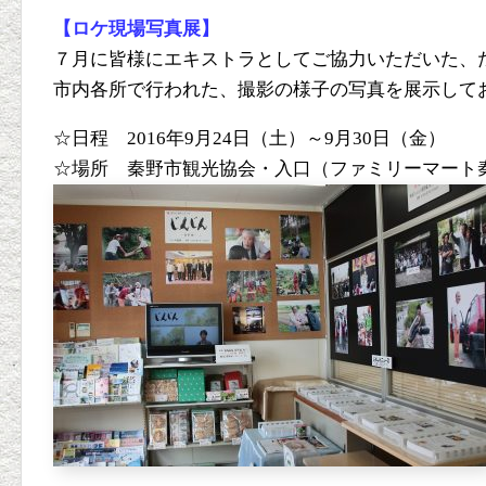
【ロケ現場写真展】
７
月に皆様にエキストラとしてご協力いただいた、
市内各所で行われた、撮影の様子の写真を展示して
☆日程
2016
年
9
月
24
日（土）～
9
月
30
日（金）
☆場所 秦野市観光協会・入口（ファミリーマート