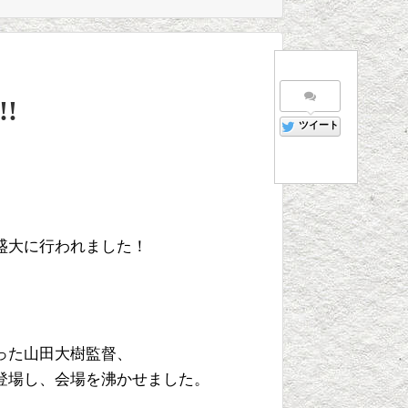
!
ツイート
盛大に行われました！
った山田大樹監督、
登場し、会場を沸かせました。