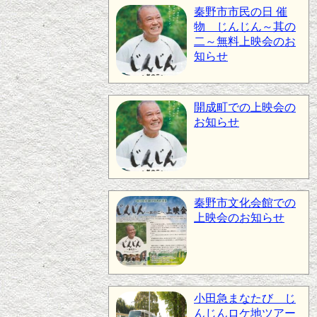
秦野市市民の日 催
物 じんじん～其の
二～無料上映会のお
知らせ
開成町での上映会の
お知らせ
秦野市文化会館での
上映会のお知らせ
小田急まなたび じ
んじんロケ地ツアー