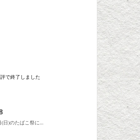
好評で終了しました
8
(日)のたばこ祭に...