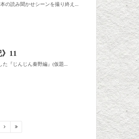
の読み聞かせシーンを撮り終え...
》11
た『じんじん秦野編』(仮題...