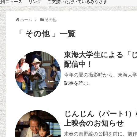
援団ニュース
リンク
ご支援いただいているみなさま
ホーム
その他
「 その他 」一覧
東海大学生による「
配信中！
今年の夏の撮影時から、東海大学の
記事を読む
じんじん（パート1）
上映会のお知らせ
来春の秦野編の公開を前に、前作(剣