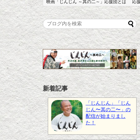
映画「じんじん ～其の二～」応援団とは
応
新着記事
「じんじん」「じん
じん〜其の二〜」の
配信が始まりまし
た！