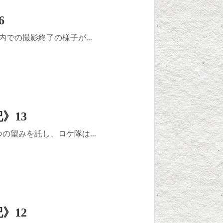
6
内での撮影終了の様子が...
》13
つの望みを託し、ロケ隊は...
》12