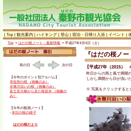
|
Top
|
観光案内
|
ハイキング
|
登山
|
宿泊・日帰り入浴
|
イベント
|
Top
>
はだの桜ノート：最新情報
> 平成27年4月4日（土）
『はだの桜ノート
前の日
次の日
【平成27年（2015）
昨日からの雨と風で満開
【今年のポイント別アルバム】
しかし満開から日が浅い
市役所の桜 （画像のみ）
水無川沿いの桜 （画像のみ）
※ 写真をクリックすると
富士見大橋から見た桜並木 （画像の
み）
【今年の観測ノート】
-
本日の桜の様子
はだの桜だより