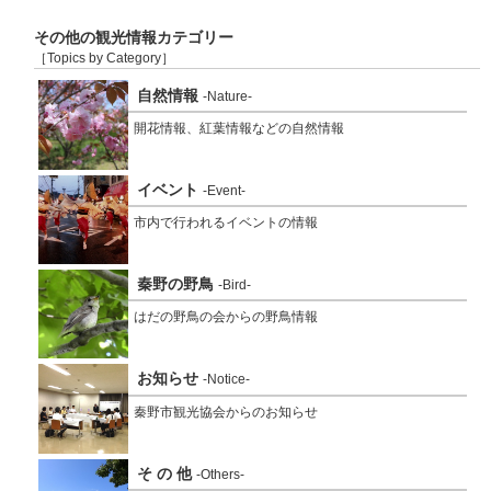
その他の観光情報カテゴリー
［Topics by Category］
自然情報
-Nature-
開花情報、紅葉情報などの自然情報
イベント
-Event-
市内で行われるイベントの情報
秦野の野鳥
-Bird-
はだの野鳥の会からの野鳥情報
お知らせ
-Notice-
秦野市観光協会からのお知らせ
そ の 他
-Others-