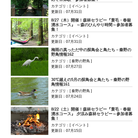
カテゴリ：[ イベント ]
更新日：07月31日
8/27（木）開催！森林セラピー『蓑毛・春嶽
湧水コース』 ～森のひんやり時間～参加者募
集！
カテゴリ：[ イベント ]
更新日：07月31日
梅雨の真っただ中の探鳥会と鳥たち－秦野の
野鳥情報162
カテゴリ：[ 秦野の野鳥 ]
更新日：07月27日
30℃越えの5月の探鳥会と鳥たち－秦野の野
鳥情報161
カテゴリ：[ 秦野の野鳥 ]
更新日：07月24日
8/22（土）開催！森林セラピー『蓑毛・春嶽
湧水コース』 夕涼み森林セラピー～参加者募
集！
カテゴリ：[ イベント ]
更新日：07月15日