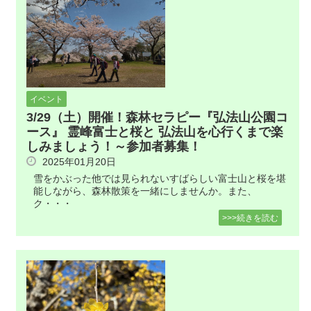
イベント
3/29（土）開催！森林セラピー『弘法山公園コ
ース』 霊峰富士と桜と 弘法山を心行くまで楽
しみましょう！～参加者募集！
2025年01月20日
雪をかぶった他では見られないすばらしい富士山と桜を堪
能しながら、森林散策を一緒にしませんか。また、
ク・・・
>>>続きを読む