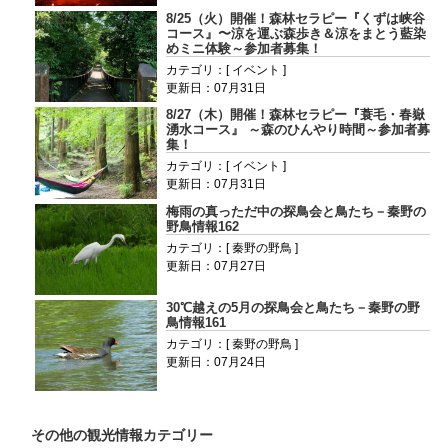
8/25（火）開催！森林セラピー『くずは峡谷
コース』〜涼を運ぶ森歩き＆涼をまとう藍染
めミニ体験～参加者募集！
カテゴリ：[ イベント ]
更新日：07月31日
8/27（木）開催！森林セラピー『蓑毛・春嶽
湧水コース』 ～森のひんやり時間～参加者募
集！
カテゴリ：[ イベント ]
更新日：07月31日
梅雨の真っただ中の探鳥会と鳥たち－秦野の
野鳥情報162
カテゴリ：[ 秦野の野鳥 ]
更新日：07月27日
30℃越えの5月の探鳥会と鳥たち－秦野の野
鳥情報161
カテゴリ：[ 秦野の野鳥 ]
更新日：07月24日
その他の観光情報カテゴリー