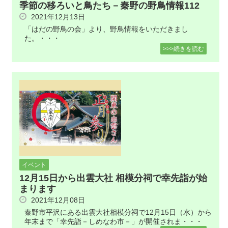
季節の移ろいと鳥たち－秦野の野鳥情報112
2021年12月13日
「はだの野鳥の会」より、野鳥情報をいただきまし
た。・・・
>>>続きを読む
イベント
12月15日から出雲大社 相模分祠で幸先詣が始
まります
2021年12月08日
秦野市平沢にある出雲大社相模分祠で12月15日（水）から
年末まで「幸先詣－しめなわ市－」が開催されま・・・