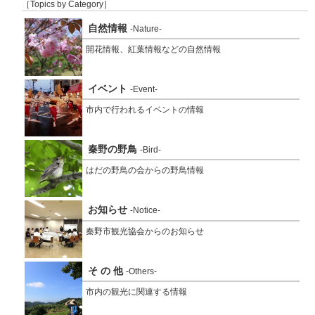
［Topics by Category］
自然情報
-Nature-
開花情報、紅葉情報などの自然情報
イベント
-Event-
市内で行われるイベントの情報
秦野の野鳥
-Bird-
はだの野鳥の会からの野鳥情報
お知らせ
-Notice-
秦野市観光協会からのお知らせ
そ の 他
-Others-
市内の観光に関連する情報