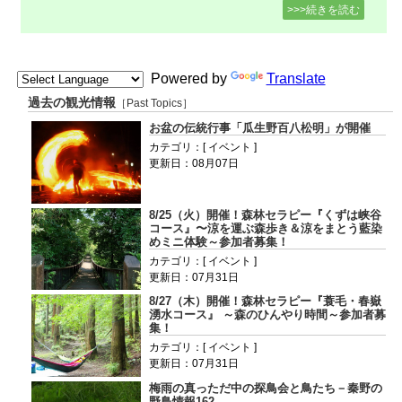
>>>続きを読む
Powered by
Translate
過去の観光情報
［Past Topics］
お盆の伝統行事「瓜生野百八松明」が開催
カテゴリ：[ イベント ]
更新日：08月07日
8/25（火）開催！森林セラピー『くずは峡谷
コース』〜涼を運ぶ森歩き＆涼をまとう藍染
めミニ体験～参加者募集！
カテゴリ：[ イベント ]
更新日：07月31日
8/27（木）開催！森林セラピー『蓑毛・春嶽
湧水コース』 ～森のひんやり時間～参加者募
集！
カテゴリ：[ イベント ]
更新日：07月31日
梅雨の真っただ中の探鳥会と鳥たち－秦野の
野鳥情報162