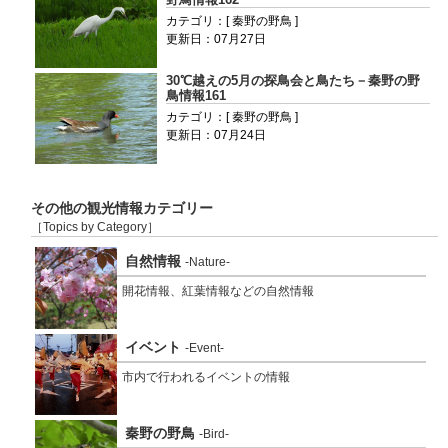
カテゴリ：[ 秦野の野鳥 ]
更新日：07月27日
30℃越えの5月の探鳥会と鳥たち－秦野の野
鳥情報161
カテゴリ：[ 秦野の野鳥 ]
更新日：07月24日
その他の観光情報カテゴリー
［Topics by Category］
自然情報
-Nature-
開花情報、紅葉情報などの自然情報
イベント
-Event-
市内で行われるイベントの情報
秦野の野鳥
-Bird-