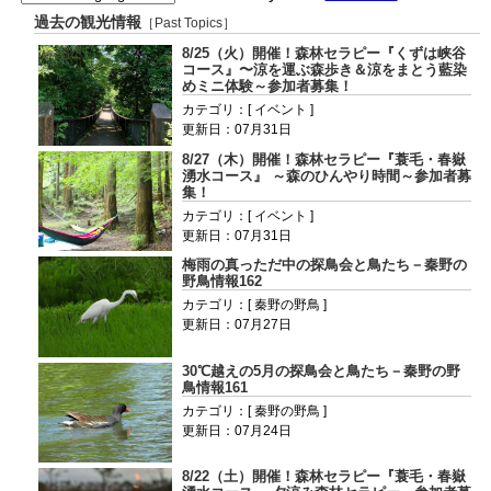
過去の観光情報
［Past Topics］
8/25（火）開催！森林セラピー『くずは峡谷
コース』〜涼を運ぶ森歩き＆涼をまとう藍染
めミニ体験～参加者募集！
カテゴリ：[ イベント ]
更新日：07月31日
8/27（木）開催！森林セラピー『蓑毛・春嶽
湧水コース』 ～森のひんやり時間～参加者募
集！
カテゴリ：[ イベント ]
更新日：07月31日
梅雨の真っただ中の探鳥会と鳥たち－秦野の
野鳥情報162
カテゴリ：[ 秦野の野鳥 ]
更新日：07月27日
30℃越えの5月の探鳥会と鳥たち－秦野の野
鳥情報161
カテゴリ：[ 秦野の野鳥 ]
更新日：07月24日
8/22（土）開催！森林セラピー『蓑毛・春嶽