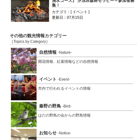
湧水コース』 夕涼み森林セラピー～参加者募
集！
カテゴリ：[ イベント ]
更新日：07月15日
その他の観光情報カテゴリー
［Topics by Category］
自然情報
-Nature-
開花情報、紅葉情報などの自然情報
イベント
-Event-
市内で行われるイベントの情報
秦野の野鳥
-Bird-
はだの野鳥の会からの野鳥情報
お知らせ
-Notice-