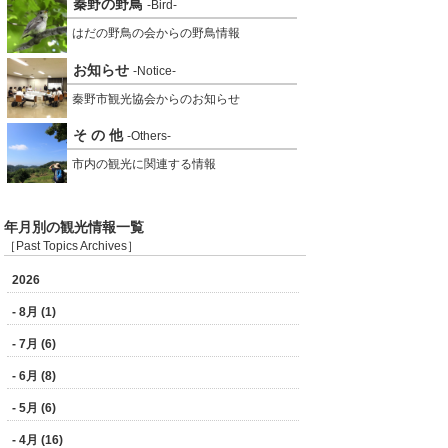
秦野の野鳥
-Bird-
はだの野鳥の会からの野鳥情報
お知らせ
-Notice-
秦野市観光協会からのお知らせ
そ の 他
-Others-
市内の観光に関連する情報
年月別の観光情報一覧
［Past Topics Archives］
2026
- 8月 (1)
- 7月 (6)
- 6月 (8)
- 5月 (6)
- 4月 (16)