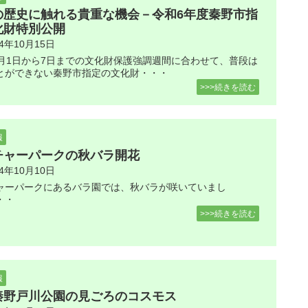
の歴史に触れる貴重な機会－令和6年度秦野市指
化財特別公開
24年10月15日
1月1日から7日までの文化財保護強調週間に合わせて、普段は
とができない秦野市指定の文化財・・・
>>>続きを読む
報
チャーパークの秋バラ開花
24年10月10日
ャーパークにあるバラ園では、秋バラが咲いていまし
・・
>>>続きを読む
報
秦野戸川公園の見ごろのコスモス