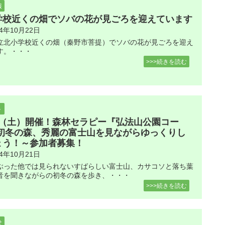
報
学校近くの畑でソバの花が見ごろを迎えています
24年10月22日
立北小学校近くの畑（秦野市菩提）でソバの花が見ごろを迎え
す。・・・
>>>続きを読む
ト
14（土）開催！森林セラピー『弘法山公園コー
 初冬の森、秀麗の富士山を見ながらゆっくりし
ょう！～参加者募集！
24年10月21日
ぶった他では見られないすばらしい富士山、カサコソと落ち葉
音を聞きながらの初冬の森を歩き、・・・
>>>続きを読む
せ