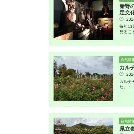
秦野
定文
20
毎年1
見るこ
自然情
カル
20
カルチ
た。・
自然情
県立