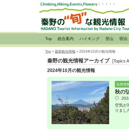
Top
総合案内
ハイキング
登山
宿泊
Top
>
最新観光情報
> 2024年10月の観光情報
秦野の観光情報アーカイブ
[Topics 
2024年10月の観光情報
自然情
秋の
20
空気が
りまし