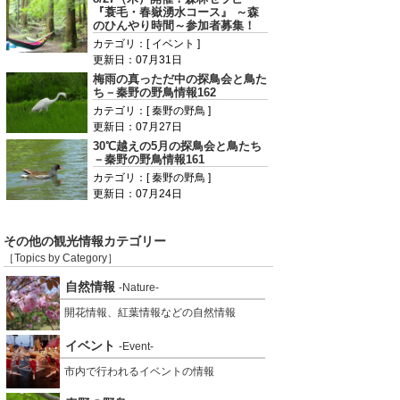
『蓑毛・春嶽湧水コース』 ～森
のひんやり時間～参加者募集！
カテゴリ：[ イベント ]
更新日：07月31日
梅雨の真っただ中の探鳥会と鳥た
ち－秦野の野鳥情報162
カテゴリ：[ 秦野の野鳥 ]
更新日：07月27日
30℃越えの5月の探鳥会と鳥たち
－秦野の野鳥情報161
カテゴリ：[ 秦野の野鳥 ]
更新日：07月24日
その他の観光情報カテゴリー
［Topics by Category］
自然情報
-Nature-
開花情報、紅葉情報などの自然情報
イベント
-Event-
市内で行われるイベントの情報