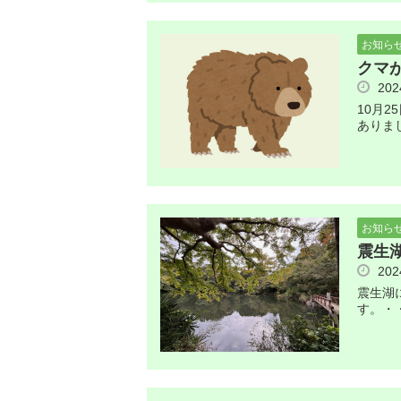
お知ら
クマ
20
10月
ありま
お知ら
震生
20
震生湖
す。・