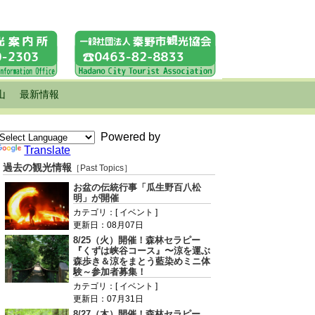
山
最新情報
Powered by
Translate
過去の観光情報
［Past Topics］
お盆の伝統行事「瓜生野百八松
明」が開催
カテゴリ：[ イベント ]
更新日：08月07日
8/25（火）開催！森林セラピー
『くずは峡谷コース』〜涼を運ぶ
森歩き＆涼をまとう藍染めミニ体
験～参加者募集！
カテゴリ：[ イベント ]
更新日：07月31日
8/27（木）開催！森林セラピー