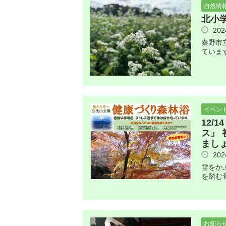
自然情
北小
20
秦野市
ていま
イベン
12/
ス』
まし
20
雪をか
を踏む
お知ら