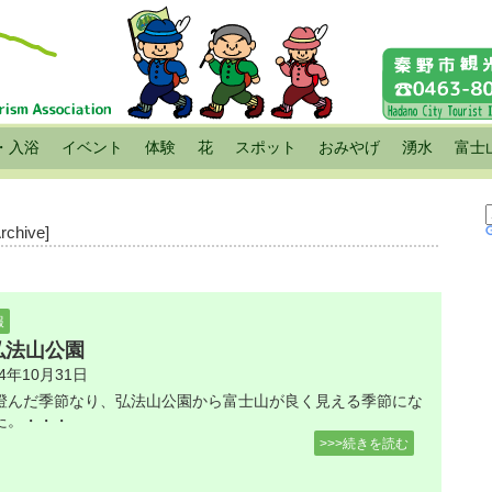
・入浴
イベント
体験
花
スポット
おみやげ
湧水
富士
Archive]
報
弘法山公園
24年10月31日
澄んだ季節なり、弘法山公園から富士山が良く見える季節にな
た。・・・
>>>続きを読む