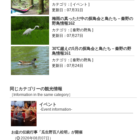
カテゴリ：[ イベント ]
更新日：07月31日
梅雨の真っただ中の探鳥会と鳥たち－秦野の
野鳥情報162
カテゴリ：[ 秦野の野鳥 ]
更新日：07月27日
30℃越えの5月の探鳥会と鳥たち－秦野の野
鳥情報161
カテゴリ：[ 秦野の野鳥 ]
更新日：07月24日
同じカテゴリーの観光情報
［Information in the same category］
イベント
-Event information-
お盆の伝統行事「瓜生野百八松明」が開催
（
2026年08月07日）