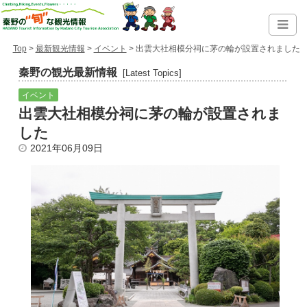
Top
>
最新観光情報
>
イベント
> 出雲大社相模分祠に茅の輪が設置されました
秦野の観光最新情報
[Latest Topics]
イベント
出雲大社相模分祠に茅の輪が設置されま
した
2021年06月09日