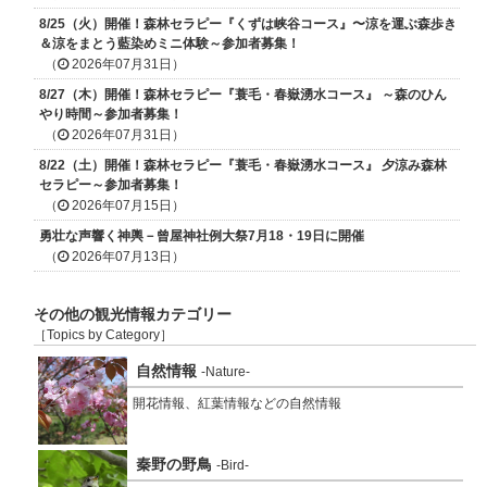
8/25（火）開催！森林セラピー『くずは峡谷コース』〜涼を運ぶ森歩き
＆涼をまとう藍染めミニ体験～参加者募集！
（
2026年07月31日）
8/27（木）開催！森林セラピー『蓑毛・春嶽湧水コース』 ～森のひん
やり時間～参加者募集！
（
2026年07月31日）
8/22（土）開催！森林セラピー『蓑毛・春嶽湧水コース』 夕涼み森林
セラピー～参加者募集！
（
2026年07月15日）
勇壮な声響く神輿－曾屋神社例大祭7月18・19日に開催
（
2026年07月13日）
その他の観光情報カテゴリー
［Topics by Category］
自然情報
-Nature-
開花情報、紅葉情報などの自然情報
秦野の野鳥
-Bird-