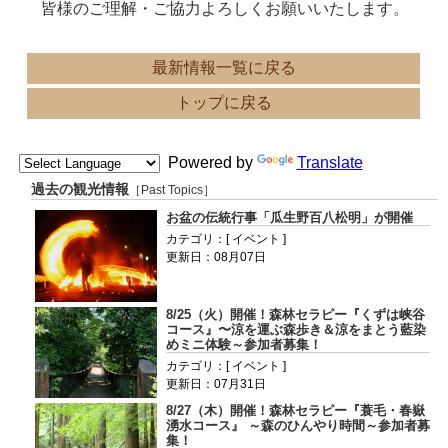
皆様のご理解・ご協力よろしくお願いいたします。
最新情報一覧に戻る
トップに戻る
Powered by
Translate
過去の観光情報
［Past Topics］
お盆の伝統行事「瓜生野百八松明」が開催
カテゴリ：[ イベント ]
更新日：08月07日
8/25（火）開催！森林セラピー『くずは峡谷
コース』〜涼を運ぶ森歩き＆涼をまとう藍染
めミニ体験～参加者募集！
カテゴリ：[ イベント ]
更新日：07月31日
8/27（木）開催！森林セラピー『蓑毛・春嶽
湧水コース』 ～森のひんやり時間～参加者募
集！