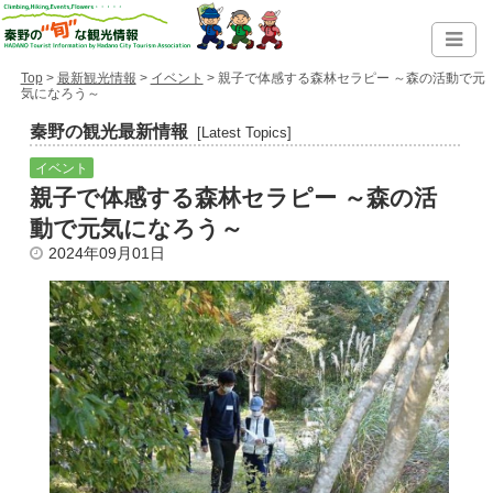
Top
>
最新観光情報
>
イベント
> 親子で体感する森林セラピー ～森の活動で元
気になろう～
秦野の観光最新情報
[Latest Topics]
イベント
親子で体感する森林セラピー ～森の活
動で元気になろう～
2024年09月01日