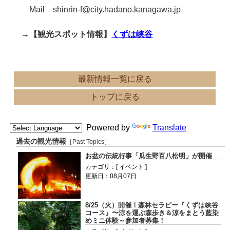
Mail shinrin-f@city.hadano.kanagawa.jp
→【観光スポット情報】
くずは峡谷
最新情報一覧に戻る
トップに戻る
Powered by
Translate
過去の観光情報
［Past Topics］
お盆の伝統行事「瓜生野百八松明」が開催
カテゴリ：[ イベント ]
更新日：08月07日
8/25（火）開催！森林セラピー『くずは峡谷
コース』〜涼を運ぶ森歩き＆涼をまとう藍染
めミニ体験～参加者募集！