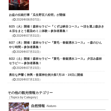
お盆の伝統行事「瓜生野百八松明」が開催
（
2026年08月07日）
8/25（火）開催！森林セラピー『くずは峡谷コース』〜涼を運ぶ森歩き
＆涼をまとう藍染めミニ体験～参加者募集！
（
2026年07月31日）
8/27（木）開催！森林セラピー『蓑毛・春嶽湧水コース』 ～森のひん
やり時間～参加者募集！
（
2026年07月31日）
8/22（土）開催！森林セラピー『蓑毛・春嶽湧水コース』 夕涼み森林
セラピー～参加者募集！
（
2026年07月15日）
勇壮な声響く神輿－曾屋神社例大祭7月18・19日に開催
（
2026年07月13日）
その他の観光情報カテゴリー
［Topics by Category］
自然情報
-Nature-