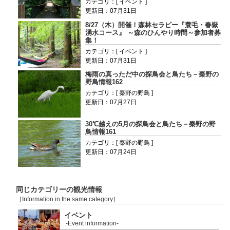
カテゴリ：[ イベント ]
更新日：07月31日
8/27（木）開催！森林セラピー『蓑毛・春嶽
湧水コース』 ～森のひんやり時間～参加者募
集！
カテゴリ：[ イベント ]
更新日：07月31日
梅雨の真っただ中の探鳥会と鳥たち－秦野の
野鳥情報162
カテゴリ：[ 秦野の野鳥 ]
更新日：07月27日
30℃越えの5月の探鳥会と鳥たち－秦野の野
鳥情報161
カテゴリ：[ 秦野の野鳥 ]
更新日：07月24日
同じカテゴリーの観光情報
［Information in the same category］
イベント
-Event information-