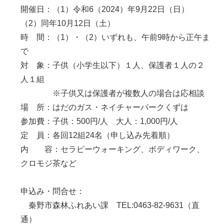
開催日：（1）令和6（2024）年9月22日（日）
（2）同年10月12日（土）
時 間：（1）・（2）いずれも、午前9時から正午ま
で
対 象：子供（小学生以下）１人、保護者１人の２
人１組
※子供又は保護者が複数人の場合は応相談
場 所：はだのガス・ネイチャーパークくずは
参加費：子供：500円/人 大人：1,000円/人
定 員：各回12組24名（申し込み先着順）
内 容：セラピーウォーキング、ボディワーク、
クロモジ茶など
申込み・問合せ：
秦野市森林ふれあい課 TEL:0463-82-9631（直
通）