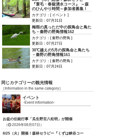
『蓑毛・春嶽湧水コース』 ～森
のひんやり時間～参加者募集！
カテゴリ：[ イベント ]
更新日：07月31日
梅雨の真っただ中の探鳥会と鳥た
ち－秦野の野鳥情報162
カテゴリ：[ 秦野の野鳥 ]
更新日：07月27日
30℃越えの5月の探鳥会と鳥たち
－秦野の野鳥情報161
カテゴリ：[ 秦野の野鳥 ]
更新日：07月24日
同じカテゴリーの観光情報
［Information in the same category］
イベント
-Event information-
お盆の伝統行事「瓜生野百八松明」が開催
（
2026年08月07日）
8/25（火）開催！森林セラピー『くずは峡谷コー