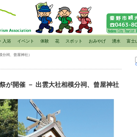
・入浴
イベント
体験
花
スポット
おみやげ
湧水
富士
相模分祠、曾屋神社）
祭が開催 － 出雲大社相模分祠、曾屋神社