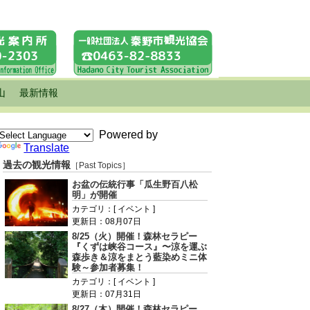
山
最新情報
Powered by
Translate
過去の観光情報
［Past Topics］
お盆の伝統行事「瓜生野百八松
明」が開催
カテゴリ：[ イベント ]
更新日：08月07日
8/25（火）開催！森林セラピー
『くずは峡谷コース』〜涼を運ぶ
森歩き＆涼をまとう藍染めミニ体
験～参加者募集！
カテゴリ：[ イベント ]
更新日：07月31日
8/27（木）開催！森林セラピー