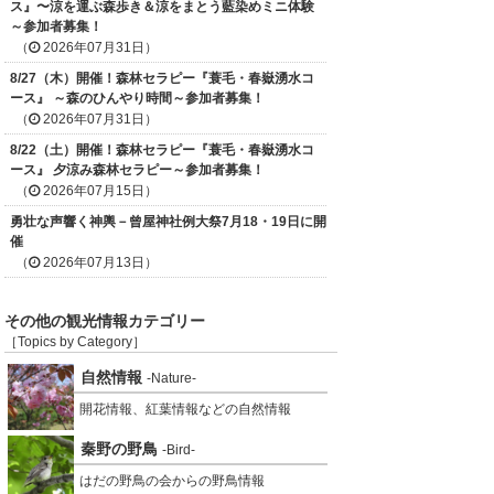
ス』〜涼を運ぶ森歩き＆涼をまとう藍染めミニ体験
～参加者募集！
（
2026年07月31日）
8/27（木）開催！森林セラピー『蓑毛・春嶽湧水コ
ース』 ～森のひんやり時間～参加者募集！
（
2026年07月31日）
8/22（土）開催！森林セラピー『蓑毛・春嶽湧水コ
ース』 夕涼み森林セラピー～参加者募集！
（
2026年07月15日）
勇壮な声響く神輿－曾屋神社例大祭7月18・19日に開
催
（
2026年07月13日）
その他の観光情報カテゴリー
［Topics by Category］
自然情報
-Nature-
開花情報、紅葉情報などの自然情報
秦野の野鳥
-Bird-
はだの野鳥の会からの野鳥情報