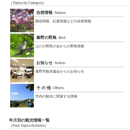
［Topics by Category］
自然情報
-Nature-
開花情報、紅葉情報などの自然情報
秦野の野鳥
-Bird-
はだの野鳥の会からの野鳥情報
お知らせ
-Notice-
秦野市観光協会からのお知らせ
そ の 他
-Others-
市内の観光に関連する情報
年月別の観光情報一覧
［Past Topics Archives］