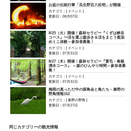
お盆の伝統行事「瓜生野百八松明」が開催
カテゴリ：[ イベント ]
更新日：08月07日
8/25（火）開催！森林セラピー『くずは峡谷
コース』〜涼を運ぶ森歩き＆涼をまとう藍染
めミニ体験～参加者募集！
カテゴリ：[ イベント ]
更新日：07月31日
8/27（木）開催！森林セラピー『蓑毛・春嶽
湧水コース』 ～森のひんやり時間～参加者募
集！
カテゴリ：[ イベント ]
更新日：07月31日
梅雨の真っただ中の探鳥会と鳥たち－秦野の
野鳥情報162
カテゴリ：[ 秦野の野鳥 ]
更新日：07月27日
同じカテゴリーの観光情報