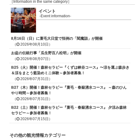
［Information in the same category］
イベント
-Event information-
8月16日（日）に蓑毛大日堂で恒例の「閻魔詣」が開催
（
2026年08月10日）
お盆の伝統行事「瓜生野百八松明」が開催
（
2026年08月07日）
8/25（火）開催！森林セラピー『くずは峡谷コース』〜涼を運ぶ森歩き
＆涼をまとう藍染めミニ体験～参加者募集！
（
2026年07月31日）
8/27（木）開催！森林セラピー『蓑毛・春嶽湧水コース』 ～森のひん
やり時間～参加者募集！
（
2026年07月31日）
8/22（土）開催！森林セラピー『蓑毛・春嶽湧水コース』 夕涼み森林
セラピー～参加者募集！
（
2026年07月15日）
その他の観光情報カテゴリー