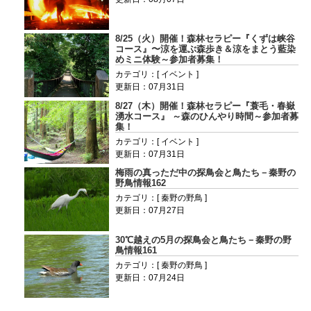
8/25（火）開催！森林セラピー『くずは峡谷
コース』〜涼を運ぶ森歩き＆涼をまとう藍染
めミニ体験～参加者募集！
カテゴリ：[ イベント ]
更新日：07月31日
8/27（木）開催！森林セラピー『蓑毛・春嶽
湧水コース』 ～森のひんやり時間～参加者募
集！
カテゴリ：[ イベント ]
更新日：07月31日
梅雨の真っただ中の探鳥会と鳥たち－秦野の
野鳥情報162
カテゴリ：[ 秦野の野鳥 ]
更新日：07月27日
30℃越えの5月の探鳥会と鳥たち－秦野の野
鳥情報161
カテゴリ：[ 秦野の野鳥 ]
更新日：07月24日