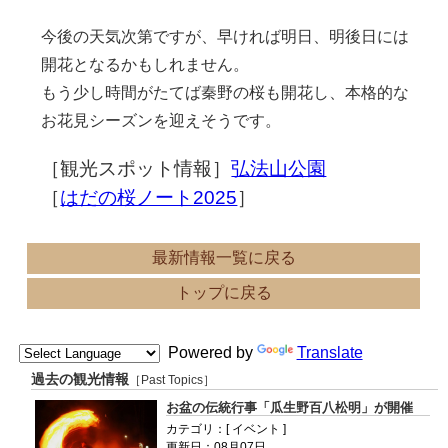
今後の天気次第ですが、早ければ明日、明後日には
開花となるかもしれません。
もう少し時間がたてば秦野の桜も開花し、本格的な
お花見シーズンを迎えそうです。
［観光スポット情報］
弘法山公園
［
はだの桜ノート2025
］
最新情報一覧に戻る
トップに戻る
Powered by
Translate
過去の観光情報
［Past Topics］
お盆の伝統行事「瓜生野百八松明」が開催
カテゴリ：[ イベント ]
更新日：08月07日