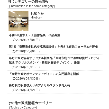
同じカテゴリーの観光情報
［Information in the same category］
お知らせ
-Notice-
令和8年度木工・工芸作品展 作品募集
（
2026年07月01日）
第4回「秦野市多世代交流施設設備」を考える市民フォーラムが開催
（
2026年06月04日）
秦野市観光協会オリジナル新商品「秦野市制70th秦野駅接近メロディー
記念 アクリルスタンド（秦野駅看板デザイン）」発売
（
2026年05月18日）
「秦野市観光ボランティアガイド」の入門講座を開催
（
2026年04月30日）
秦野駅の駅名標入りのアクリルスタンド再入荷
（
2026年04月21日）
その他の観光情報カテゴリー
［Topics by Category］