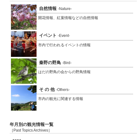
自然情報
-Nature-
開花情報、紅葉情報などの自然情報
イベント
-Event-
市内で行われるイベントの情報
秦野の野鳥
-Bird-
はだの野鳥の会からの野鳥情報
そ の 他
-Others-
市内の観光に関連する情報
年月別の観光情報一覧
［Past Topics Archives］