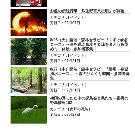
お盆の伝統行事「瓜生野百八松明」が開催
カテゴリ：[ イベント ]
更新日：08月07日
8/25（火）開催！森林セラピー『くずは峡谷
コース』〜涼を運ぶ森歩き＆涼をまとう藍染
めミニ体験～参加者募集！
カテゴリ：[ イベント ]
更新日：07月31日
8/27（木）開催！森林セラピー『蓑毛・春嶽
湧水コース』 ～森のひんやり時間～参加者募
集！
カテゴリ：[ イベント ]
更新日：07月31日
梅雨の真っただ中の探鳥会と鳥たち－秦野の
野鳥情報162
カテゴリ：[ 秦野の野鳥 ]
更新日：07月27日