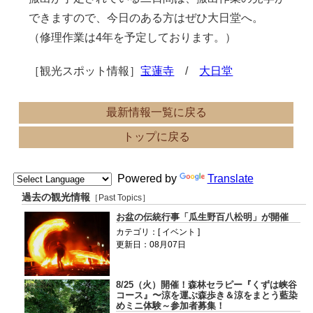
できますので、今日のある方はぜひ大日堂へ。
（修理作業は4年を予定しております。）
［観光スポット情報］
宝蓮寺
/
大日堂
最新情報一覧に戻る
トップに戻る
Powered by
Translate
過去の観光情報
［Past Topics］
お盆の伝統行事「瓜生野百八松明」が開催
カテゴリ：[ イベント ]
更新日：08月07日
8/25（火）開催！森林セラピー『くずは峡谷
コース』〜涼を運ぶ森歩き＆涼をまとう藍染
めミニ体験～参加者募集！