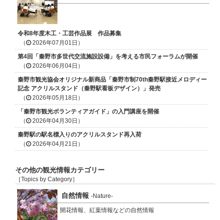
令和8年度木工・工芸作品展 作品募集
（
2026年07月01日）
第4回「秦野市多世代交流施設設備」を考える市民フォーラムが開催
（
2026年06月04日）
秦野市観光協会オリジナル新商品「秦野市制70th秦野駅接近メロディー
記念 アクリルスタンド（秦野駅看板デザイン）」発売
（
2026年05月18日）
「秦野市観光ボランティアガイド」の入門講座を開催
（
2026年04月30日）
秦野駅の駅名標入りのアクリルスタンド再入荷
（
2026年04月21日）
その他の観光情報カテゴリー
［Topics by Category］
自然情報
-Nature-
開花情報、紅葉情報などの自然情報