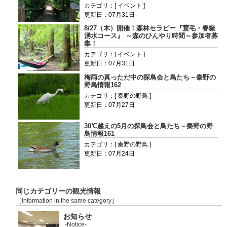
カテゴリ：[ イベント ]
更新日：07月31日
8/27（木）開催！森林セラピー『蓑毛・春嶽
湧水コース』 ～森のひんやり時間～参加者募
集！
カテゴリ：[ イベント ]
更新日：07月31日
梅雨の真っただ中の探鳥会と鳥たち－秦野の
野鳥情報162
カテゴリ：[ 秦野の野鳥 ]
更新日：07月27日
30℃越えの5月の探鳥会と鳥たち－秦野の野
鳥情報161
カテゴリ：[ 秦野の野鳥 ]
更新日：07月24日
同じカテゴリーの観光情報
［Information in the same category］
お知らせ
-Notice-