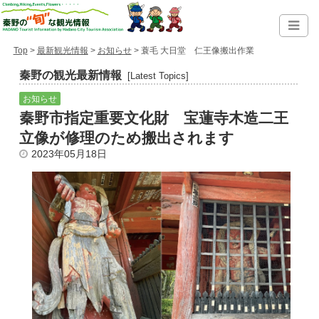
Top
>
最新観光情報
>
お知らせ
> 蓑毛 大日堂 仁王像搬出作業
秦野の観光最新情報
[Latest Topics]
お知らせ
秦野市指定重要文化財 宝蓮寺木造二王
立像が修理のため搬出されます
2023年05月18日