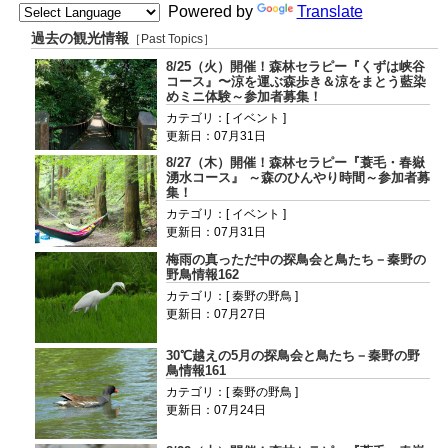
Powered by
Translate
過去の観光情報
［Past Topics］
8/25（火）開催！森林セラピー『くずは峡谷
コース』〜涼を運ぶ森歩き＆涼をまとう藍染
めミニ体験～参加者募集！
カテゴリ：[ イベント ]
更新日：07月31日
8/27（木）開催！森林セラピー『蓑毛・春嶽
湧水コース』 ～森のひんやり時間～参加者募
集！
カテゴリ：[ イベント ]
更新日：07月31日
梅雨の真っただ中の探鳥会と鳥たち－秦野の
野鳥情報162
カテゴリ：[ 秦野の野鳥 ]
更新日：07月27日
30℃越えの5月の探鳥会と鳥たち－秦野の野
鳥情報161
カテゴリ：[ 秦野の野鳥 ]
更新日：07月24日