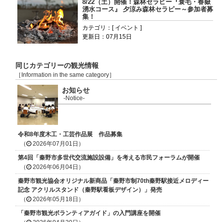
8/22（土）開催！森林セラピー『蓑毛・春嶽
湧水コース』 夕涼み森林セラピー～参加者募
集！
カテゴリ：[ イベント ]
更新日：07月15日
同じカテゴリーの観光情報
［Information in the same category］
お知らせ
-Notice-
令和8年度木工・工芸作品展 作品募集
（
2026年07月01日）
第4回「秦野市多世代交流施設設備」を考える市民フォーラムが開催
（
2026年06月04日）
秦野市観光協会オリジナル新商品「秦野市制70th秦野駅接近メロディー
記念 アクリルスタンド（秦野駅看板デザイン）」発売
（
2026年05月18日）
「秦野市観光ボランティアガイド」の入門講座を開催