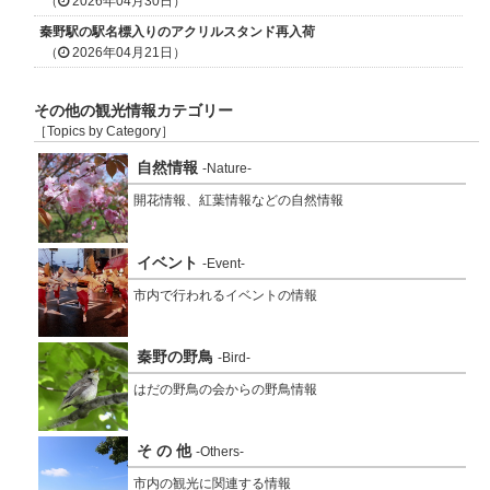
（
2026年04月30日）
秦野駅の駅名標入りのアクリルスタンド再入荷
（
2026年04月21日）
その他の観光情報カテゴリー
［Topics by Category］
自然情報
-Nature-
開花情報、紅葉情報などの自然情報
イベント
-Event-
市内で行われるイベントの情報
秦野の野鳥
-Bird-
はだの野鳥の会からの野鳥情報
そ の 他
-Others-
市内の観光に関連する情報