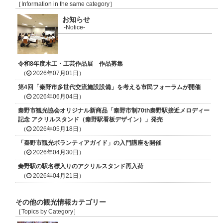
［Information in the same category］
お知らせ
-Notice-
令和8年度木工・工芸作品展 作品募集
（
2026年07月01日）
第4回「秦野市多世代交流施設設備」を考える市民フォーラムが開催
（
2026年06月04日）
秦野市観光協会オリジナル新商品「秦野市制70th秦野駅接近メロディー
記念 アクリルスタンド（秦野駅看板デザイン）」発売
（
2026年05月18日）
「秦野市観光ボランティアガイド」の入門講座を開催
（
2026年04月30日）
秦野駅の駅名標入りのアクリルスタンド再入荷
（
2026年04月21日）
その他の観光情報カテゴリー
［Topics by Category］