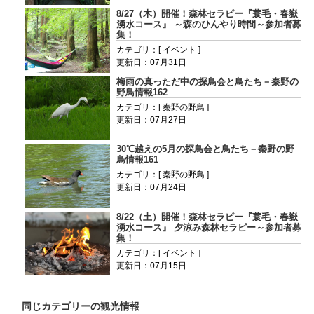
8/27（木）開催！森林セラピー『蓑毛・春嶽
湧水コース』 ～森のひんやり時間～参加者募
集！
カテゴリ：[ イベント ]
更新日：07月31日
梅雨の真っただ中の探鳥会と鳥たち－秦野の
野鳥情報162
カテゴリ：[ 秦野の野鳥 ]
更新日：07月27日
30℃越えの5月の探鳥会と鳥たち－秦野の野
鳥情報161
カテゴリ：[ 秦野の野鳥 ]
更新日：07月24日
8/22（土）開催！森林セラピー『蓑毛・春嶽
湧水コース』 夕涼み森林セラピー～参加者募
集！
カテゴリ：[ イベント ]
更新日：07月15日
同じカテゴリーの観光情報