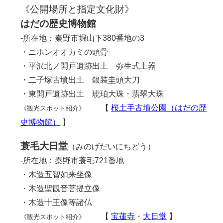
《公開場所と指定文化財》
はだの歴史博物館
-所在地：秦野市堀山下380番地の3
・ニホンオオカミの頭骨
・平沢北ノ開戸遺跡出土 弥生式土器
・二子塚古墳出土 銀装圭頭大刀
・東開戸遺跡出土 琥珀大珠・翡翠大珠
【
桜土手古墳公園（はだの歴
《観光スポット紹介》
史博物館）
】
蓑毛大日堂
（みのげだいにちどう）
-所在地：秦野市蓑毛721番地
・木造五智如来坐像
・木造聖観音菩提立像
・木造十王像等諸仏
【
宝蓮寺
・
大日堂
】
《観光スポット紹介》