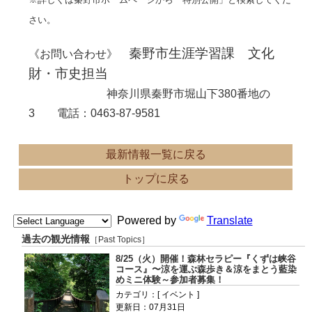
さい。
秦野市生涯学習課 文化
《お問い合わせ》
財・市史担当
神奈川県秦野市堀山下380番地の
3 電話：0463-87-9581
最新情報一覧に戻る
トップに戻る
Powered by
Translate
過去の観光情報
［Past Topics］
8/25（火）開催！森林セラピー『くずは峡谷
コース』〜涼を運ぶ森歩き＆涼をまとう藍染
めミニ体験～参加者募集！
カテゴリ：[ イベント ]
更新日：07月31日