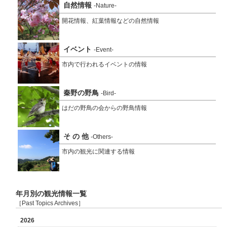
自然情報
-Nature-
開花情報、紅葉情報などの自然情報
イベント
-Event-
市内で行われるイベントの情報
秦野の野鳥
-Bird-
はだの野鳥の会からの野鳥情報
そ の 他
-Others-
市内の観光に関連する情報
年月別の観光情報一覧
［Past Topics Archives］
2026