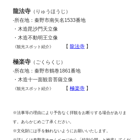
龍法寺
（りゅうほうじ）
-所在地：秦野市南矢名1533番地
・木造毘沙門天立像
・木造不動明王立像
【
龍法寺
】
《観光スポット紹介》
極楽寺
（ごくらくじ）
-所在地：秦野市鶴巻1861番地
・木造十一面観音菩薩立像
【
極楽寺
】
《観光スポット紹介》
※法事等の理由により予告なく拝観をお断りする場合がありま
す。あらかじめご了承ください。
※文化財には手を触れないようにお願いいたします。
※詳しくは秦野市ホームページから「特別公開」と検索してくだ