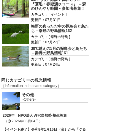
『蓑毛・春嶽湧水コース』 ～森
のひんやり時間～参加者募集！
カテゴリ：[ イベント ]
更新日：07月31日
梅雨の真っただ中の探鳥会と鳥た
ち－秦野の野鳥情報162
カテゴリ：[ 秦野の野鳥 ]
更新日：07月27日
30℃越えの5月の探鳥会と鳥たち
－秦野の野鳥情報161
カテゴリ：[ 秦野の野鳥 ]
更新日：07月24日
同じカテゴリーの観光情報
［Information in the same category］
その他
-Others-
2026年 NPO法人 丹沢自然塾 塾生募集
（
2026年03月04日）
【イベント終了】令和8年1月16日（金）から「ぐる