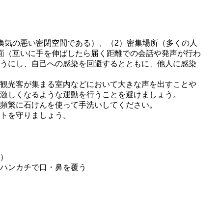
換気の悪い密閉空間である）、（2）密集場所（多くの人
面（互いに手を伸ばしたら届く距離での会話や発声が行わ
ようにし、自己への感染を回避するとともに、他人に感染
の観光客が集まる室内などにおいて大きな声を出すことや
が激しくなるような運動を行うことを避けましょう。
り頻繁に石けんを使って手洗いしてください。
ットを守りましょう。
う）
・ハンカチで口・鼻を覆う
う