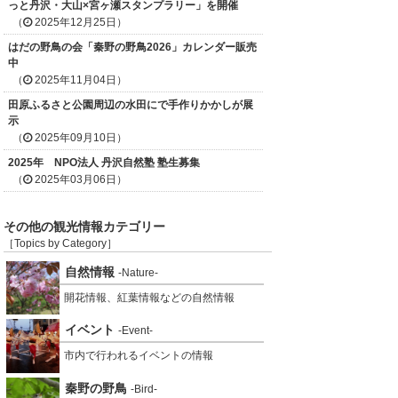
っと丹沢・大山×宮ヶ瀬スタンプラリー」を開催
（
2025年12月25日）
はだの野鳥の会「秦野の野鳥2026」カレンダー販売
中
（
2025年11月04日）
田原ふるさと公園周辺の水田にで手作りかかしが展
示
（
2025年09月10日）
2025年 NPO法人 丹沢自然塾 塾生募集
（
2025年03月06日）
その他の観光情報カテゴリー
［Topics by Category］
自然情報
-Nature-
開花情報、紅葉情報などの自然情報
イベント
-Event-
市内で行われるイベントの情報
秦野の野鳥
-Bird-