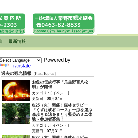
山
最新情報
Powered by
Translate
過去の観光情報
［Past Topics］
お盆の伝統行事「瓜生野百八松
明」が開催
カテゴリ：[ イベント ]
更新日：08月07日
8/25（火）開催！森林セラピー
『くずは峡谷コース』〜涼を運ぶ
森歩き＆涼をまとう藍染めミニ体
験～参加者募集！
カテゴリ：[ イベント ]
更新日：07月31日
8/27（木）開催！森林セラピー