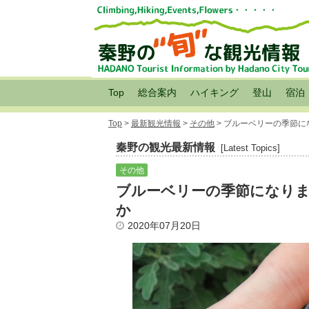
Top
総合案内
ハイキング
登山
宿泊
Top
>
最新観光情報
>
その他
> ブルーベリーの季節
秦野の観光最新情報
[Latest Topics]
その他
ブルーベリーの季節になり
か
2020年07月20日