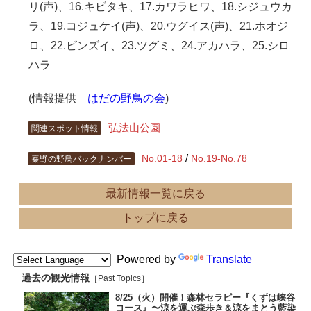
リ(声)、16.キビタキ、17.カワラヒワ、18.シジュウカ
ラ、19.コジュケイ(声)、20.ウグイス(声)、21.ホオジ
ロ、22.ビンズイ、23.ツグミ、24.アカハラ、25.シロ
ハラ
(情報提供
はだの野鳥の会
)
弘法山公園
関連スポット情報
/
No.01-18
No.19-No.78
秦野の野鳥バックナンバー
最新情報一覧に戻る
トップに戻る
Powered by
Translate
過去の観光情報
［Past Topics］
8/25（火）開催！森林セラピー『くずは峡谷
コース』〜涼を運ぶ森歩き＆涼をまとう藍染