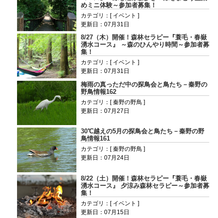
めミニ体験～参加者募集！
カテゴリ：[ イベント ]
更新日：07月31日
8/27（木）開催！森林セラピー『蓑毛・春嶽
湧水コース』 ～森のひんやり時間～参加者募
集！
カテゴリ：[ イベント ]
更新日：07月31日
梅雨の真っただ中の探鳥会と鳥たち－秦野の
野鳥情報162
カテゴリ：[ 秦野の野鳥 ]
更新日：07月27日
30℃越えの5月の探鳥会と鳥たち－秦野の野
鳥情報161
カテゴリ：[ 秦野の野鳥 ]
更新日：07月24日
8/22（土）開催！森林セラピー『蓑毛・春嶽
湧水コース』 夕涼み森林セラピー～参加者募
集！
カテゴリ：[ イベント ]
更新日：07月15日