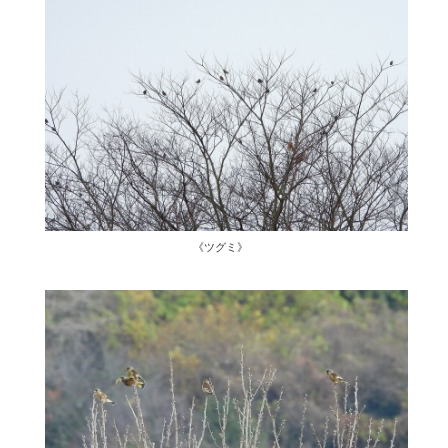
《ツグミ》