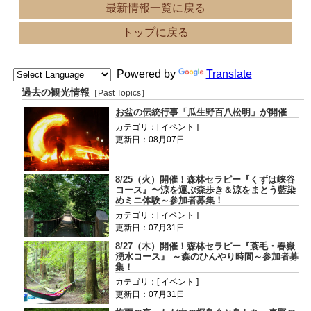
最新情報一覧に戻る
トップに戻る
Powered by
Translate
過去の観光情報
［Past Topics］
お盆の伝統行事「瓜生野百八松明」が開催
カテゴリ：[ イベント ]
更新日：08月07日
8/25（火）開催！森林セラピー『くずは峡谷
コース』〜涼を運ぶ森歩き＆涼をまとう藍染
めミニ体験～参加者募集！
カテゴリ：[ イベント ]
更新日：07月31日
8/27（木）開催！森林セラピー『蓑毛・春嶽
湧水コース』 ～森のひんやり時間～参加者募
集！
カテゴリ：[ イベント ]
更新日：07月31日