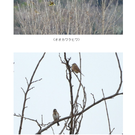
《オオカワラヒワ》