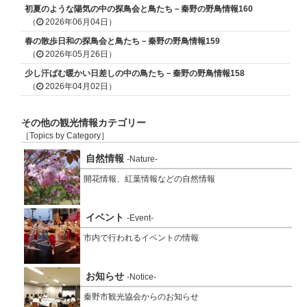
初夏のような陽気の中の探鳥会と鳥たち－秦野の野鳥情報160
（
2026年06月04日）
春の散歩日和の探鳥会と鳥たち－秦野の野鳥情報159
（
2026年05月26日）
少し汗ばむ暖かい日差しの中の鳥たち－秦野の野鳥情報158
（
2026年04月02日）
その他の観光情報カテゴリー
［Topics by Category］
自然情報
-Nature-
開花情報、紅葉情報などの自然情報
イベント
-Event-
市内で行われるイベントの情報
お知らせ
-Notice-
秦野市観光協会からのお知らせ