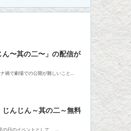
じん〜其の二〜」の配信が
禍で劇場での公開が難しいこと...
 じんじん～其の二～無料
民の日のイベントとして、 ...