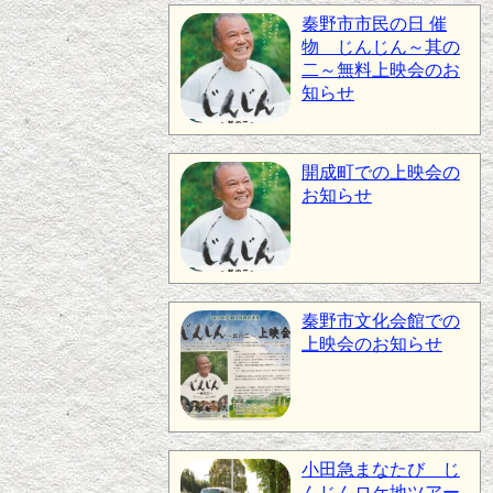
秦野市市民の日 催
物 じんじん～其の
二～無料上映会のお
知らせ
開成町での上映会の
お知らせ
秦野市文化会館での
上映会のお知らせ
小田急まなたび じ
んじんロケ地ツアー