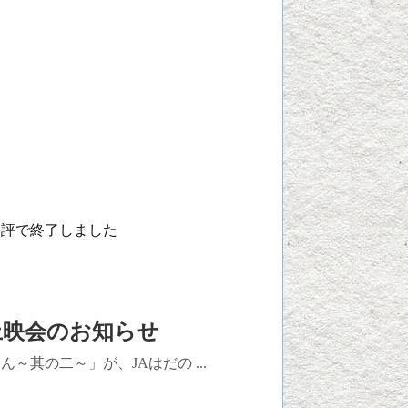
好評で終了しました
上映会のお知らせ
～其の二～」が、JAはだの ...