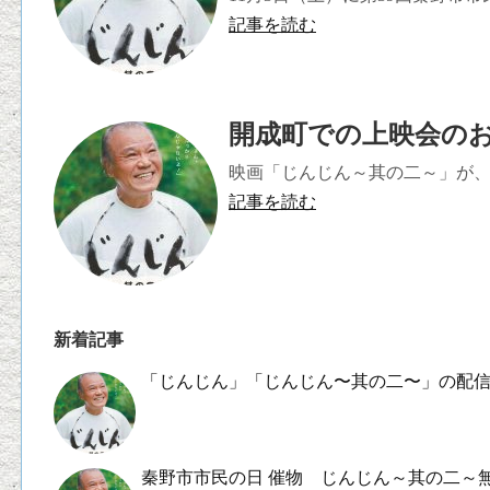
記事を読む
開成町での上映会の
映画「じんじん～其の二～」が、舞
記事を読む
新着記事
「じんじん」「じんじん〜其の二〜」の配
秦野市市民の日 催物 じんじん～其の二～