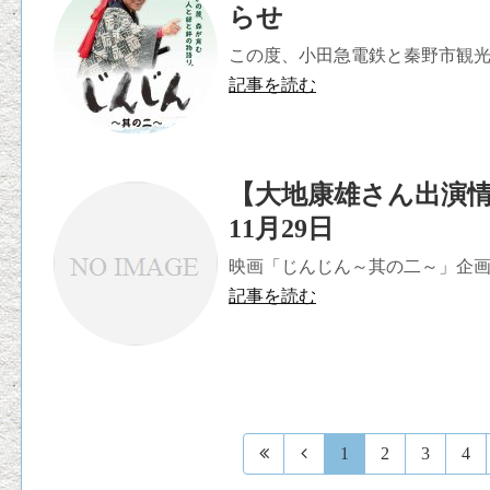
らせ
この度、小田急電鉄と秦野市観光協
記事を読む
【大地康雄さん出演情
11月29日
映画「じんじん～其の二～」企画主
記事を読む
1
2
3
4