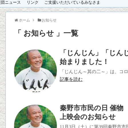
援団ニュース
リンク
ご支援いただいているみなさま
ホーム
お知らせ
「 お知らせ 」一覧
「じんじん」「じん
始まりました！
「じんじん～其の二～」は、コロナ
記事を読む
秦野市市民の日 催物
上映会のお知らせ
11月3日（土）に第39回秦野市市