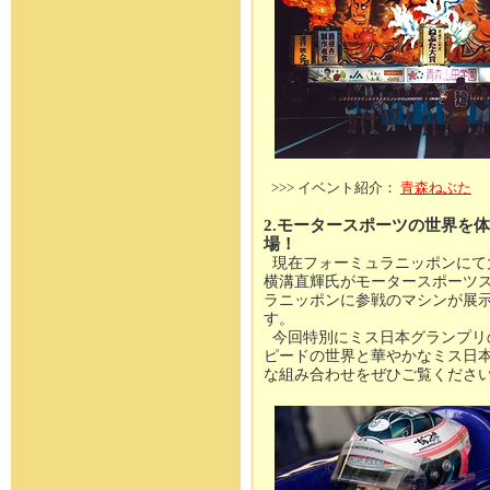
>>> イベント紹介：
青森ねぶた
2.モータースポーツの世界を
場！
現在フォーミュラニッポンにて
横溝直輝氏がモータースポーツ
ラニッポンに参戦のマシンが展
す。
今回特別にミス日本グランプリ
ピードの世界と華やかなミス日
な組み合わせをぜひご覧くださ