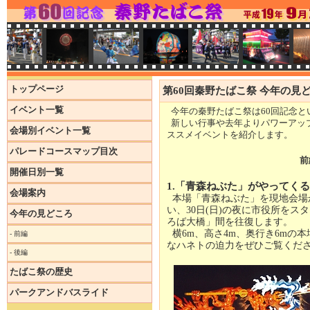
トップページ
第60回秦野たばこ祭 今年の見
イベント一覧
今年の秦野たばこ祭は60回記念と
新しい行事や去年よりパワーアッ
会場別イベント一覧
ススメイベントを紹介します。
パレードコースマップ目次
前
開催日別一覧
1.「青森ねぶた」がやってく
会場案内
本場「青森ねぶた」を現地会場
い、30日(日)の夜に市役所を
今年の見どころ
ろば大橋」間を往復します。
横6m、高さ4m、奥行き6mの
- 前編
なハネトの迫力をぜひご覧くだ
- 後編
たばこ祭の歴史
パークアンドバスライド