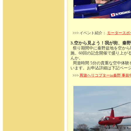
>>> イベント紹介：
モータースポ
3.空から見よう！我が街、秦野
祭り期間中に秦野盆地を空から眺
施。60回の記念開催で盛り上が
んか。
周遊時間 5分の貴重な空中体験
います。お申込詳細は下記ペー
>>>
周遊ヘリコプターin秦野 事