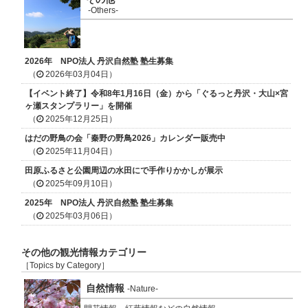
-Others-
2026年 NPO法人 丹沢自然塾 塾生募集
（
2026年03月04日）
【イベント終了】令和8年1月16日（金）から「ぐるっと丹沢・大山×宮
ヶ瀬スタンプラリー」を開催
（
2025年12月25日）
はだの野鳥の会「秦野の野鳥2026」カレンダー販売中
（
2025年11月04日）
田原ふるさと公園周辺の水田にで手作りかかしが展示
（
2025年09月10日）
2025年 NPO法人 丹沢自然塾 塾生募集
（
2025年03月06日）
その他の観光情報カテゴリー
［Topics by Category］
自然情報
-Nature-