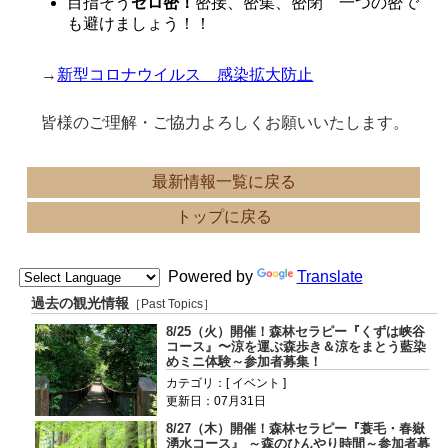
目指そう
ゼロ密！
密接、密集、密閉 一つの密で
も避けましょう！！
→
新型コロナウイルス 感染拡大防止
皆様のご理解・ご協力よろしくお願いいたします。
最新情報一覧に戻る
トップに戻る
Powered by
Translate
過去の観光情報
［Past Topics］
8/25（火）開催！森林セラピー『くずは峡谷
コース』〜涼を運ぶ森歩き＆涼をまとう藍染
めミニ体験～参加者募集！
カテゴリ：[ イベント ]
更新日：07月31日
8/27（木）開催！森林セラピー『蓑毛・春嶽
湧水コース』 ～森のひんやり時間～参加者募