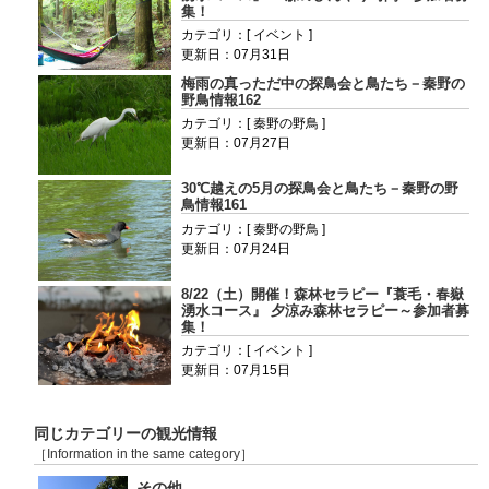
集！
カテゴリ：[ イベント ]
更新日：07月31日
梅雨の真っただ中の探鳥会と鳥たち－秦野の
野鳥情報162
カテゴリ：[ 秦野の野鳥 ]
更新日：07月27日
30℃越えの5月の探鳥会と鳥たち－秦野の野
鳥情報161
カテゴリ：[ 秦野の野鳥 ]
更新日：07月24日
8/22（土）開催！森林セラピー『蓑毛・春嶽
湧水コース』 夕涼み森林セラピー～参加者募
集！
カテゴリ：[ イベント ]
更新日：07月15日
同じカテゴリーの観光情報
［Information in the same category］
その他