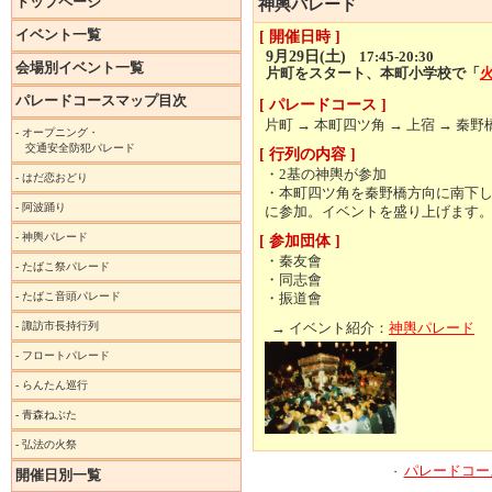
トップページ
神輿パレード
イベント一覧
[ 開催日時 ]
9月29日(土)
17:45-20:30
会場別イベント一覧
片町をスタート、本町小学校で「
パレードコースマップ目次
[ パレードコース ]
片町 → 本町四ツ角 → 上宿 → 秦野
-
オープニング・
交通安全防犯パレード
[ 行列の内容 ]
・2基の神輿が参加
-
はだ恋おどり
・本町四ツ角を秦野橋方向に南下
-
阿波踊り
に参加。イベントを盛り上げます
-
神輿パレード
[ 参加団体 ]
・秦友會
-
たばこ祭パレード
・同志會
-
たばこ音頭パレード
・振道會
-
諏訪市長持行列
→ イベント紹介：
神輿パレード
-
フロートパレード
-
らんたん巡行
-
青森ねぶた
-
弘法の火祭
パレードコー
・
開催日別一覧