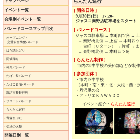
トップページ
らんたん巡行
イベント一覧
[ 開催日時 ]
9月30日(日)
17:20-
会場別イベント一覧
ジャスコ秦野店駐車場をスタート
パレードコースマップ目次
[ パレードコース ]
ジャスコ駐車場 → 本町四ツ角 → 上
-
オープニング・
→ 秦野橋北側 → 上宿 → 本町四
交通安全防犯パレード
→ 台町（Ｕターン） → 片町 → 
-
はだ恋おどり
→ 秦野橋北側 → 本町四ツ角
-
阿波踊り
[ らんたん制作 ]
市内の9中学校の美術部などが制
-
神輿パレード
[ 参加団体 ]
-
たばこ祭パレード
・市内９中学校
-
たばこ音頭パレード
（本町・南・東・北・大根・西・
・丹沢凧の会
-
諏訪市長持行列
・アトリエＫＡＷＡＤＯ
-
フロートパレード
→ イベント紹介：
らんたん巡行
-
らんたん巡行
-
青森ねぶた
-
弘法の火祭
開催日別一覧