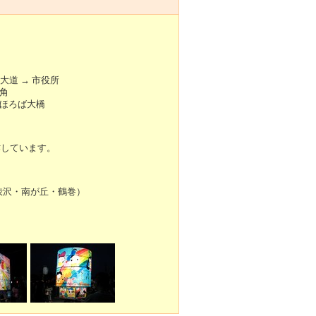
大道 → 市役所
ツ角
まほろば大橋
作しています。
渋沢・南が丘・鶴巻）