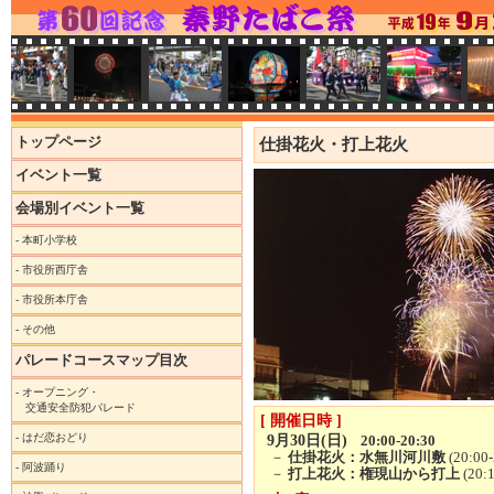
トップページ
仕掛花火・打上花火
イベント一覧
会場別イベント一覧
-
本町小学校
-
市役所西庁舎
-
市役所本庁舎
-
その他
パレードコースマップ目次
-
オープニング・
交通安全防犯パレード
[ 開催日時 ]
-
はだ恋おどり
9月30日(日)
20:00-20:30
－
仕掛花火：水無川河川敷
(20:00-
-
阿波踊り
－
打上花火：権現山から打上
(20:1