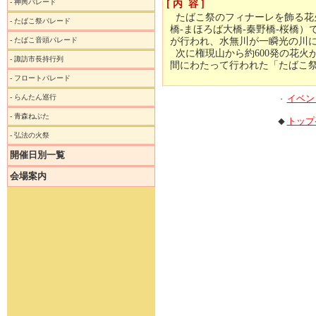
-
神輿パレード
[ 内 容 ]
たばこ祭のフィナーレを飾る花
-
たばこ祭パレード
橋-まほろば大橋-秦野橋-桜橋）
-
たばこ音頭パレード
が行われ、水無川が一瞬光の川
次に権現山から約600発の花火
-
諏訪市長持行列
間にわたって行われた「たばこ
-
フロートパレード
-
らんたん巡行
イベン
・
-
青森ねぶた
トップ
◆
-
弘法の火祭
開催日別一覧
会場案内