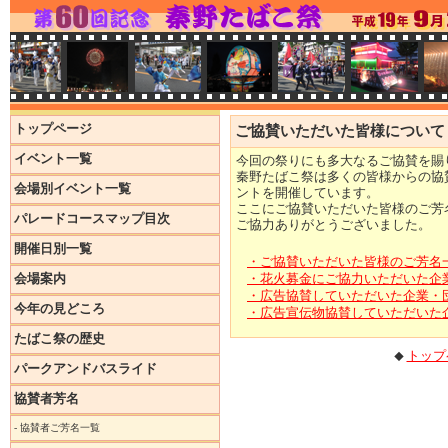
トップページ
ご協賛いただいた皆様について
イベント一覧
今回の祭りにも多大なるご協賛を賜
秦野たばこ祭は多くの皆様からの協
会場別イベント一覧
ントを開催しています。
ここにご協賛いただいた皆様のご芳
パレードコースマップ目次
ご協力ありがとうございました。
開催日別一覧
・ご協賛いただいた皆様のご芳名
会場案内
・花火募金にご協力いただいた企
・広告協賛していただいた企業・
今年の見どころ
・広告宣伝物協賛していただいた
たばこ祭の歴史
トップ
◆
パークアンドバスライド
協賛者芳名
-
協賛者ご芳名一覧